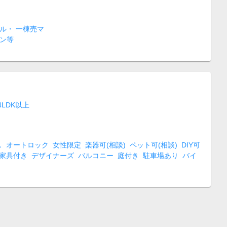
ル・ 一棟売マ
ン等
4LDK以上
し
オートロック
女性限定
楽器可(相談)
ペット可(相談)
DIY可
家具付き
デザイナーズ
バルコニー
庭付き
駐車場あり
バイ