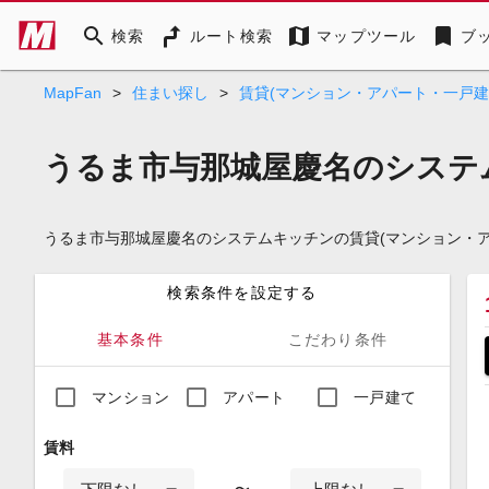
search
map
bookmark
検索
ルート検索
マップツール
ブ
MapFan
>
住まい探し
>
賃貸(マンション・アパート・一戸建
うるま市与那城屋慶名のシステ
うるま市与那城屋慶名のシステムキッチンの賃貸(マンション・
検索条件を設定する
基本条件
こだわり条件
マンション
アパート
一戸建て
賃料