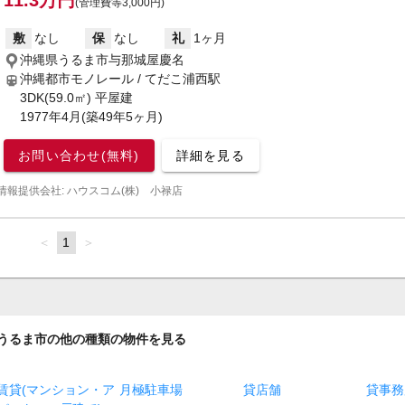
11.3万円
(管理費等3,000円)
敷
なし
保
なし
礼
1ヶ月
沖縄県うるま市与那城屋慶名
沖縄都市モノレール / てだこ浦西駅
3DK(59.0㎡) 平屋建
1977年4月(築49年5ヶ月)
お問い合わせ(無料)
詳細を見る
情報提供会社: ハウスコム(株) 小禄店
page
You're
1
page
on
page
うるま市の他の種類の物件を見る
賃貸(マンション・ア
月極駐車場
貸店舗
貸事務