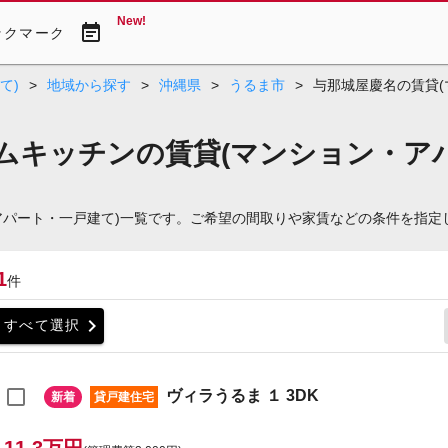
New!
event_note
ックマーク
て)
>
地域から探す
>
沖縄県
>
うるま市
>
与那城屋慶名の賃貸(
ムキッチンの賃貸(マンション・アパ
アパート・一戸建て)一覧です。ご希望の間取りや家賃などの条件を指定
1
件
chevron_right
すべて選択
ヴィラうるま １ 3DK
新着
貸戸建住宅