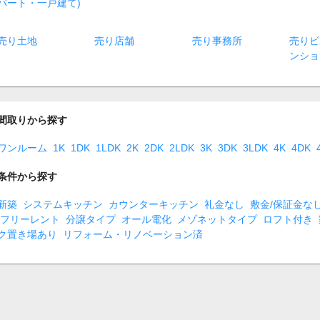
パート・一戸建て)
売り土地
売り店舗
売り事務所
売りビ
ンショ
間取りから探す
ワンルーム
1K
1DK
1LDK
2K
2DK
2LDK
3K
3DK
3LDK
4K
4DK
条件から探す
新築
システムキッチン
カウンターキッチン
礼金なし
敷金/保証金な
フリーレント
分譲タイプ
オール電化
メゾネットタイプ
ロフト付き
ク置き場あり
リフォーム・リノベーション済