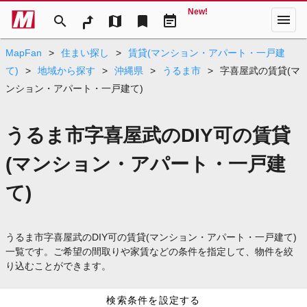
New!
menu
search
map
bookmark
event_note
MapFan
>
住まい探し
>
賃貸(マンション・アパート・一戸建
て)
>
地域から探す
>
沖縄県
>
うるま市
>
字喜屋武の賃貸(マ
ンション・アパート・一戸建て)
うるま市字喜屋武のDIY可の賃貸
(マンション・アパート・一戸建
て)
うるま市字喜屋武のDIY可の賃貸(マンション・アパート・一戸建て)
一覧です。ご希望の間取りや家賃などの条件を指定して、物件を絞
り込むことができます。
検索条件を設定する