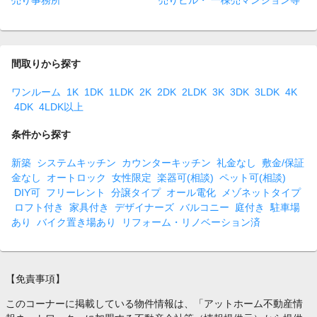
売り事務所
売りビル・ 一棟売マンション等
間取りから探す
ワンルーム
1K
1DK
1LDK
2K
2DK
2LDK
3K
3DK
3LDK
4K
4DK
4LDK以上
条件から探す
新築
システムキッチン
カウンターキッチン
礼金なし
敷金/保証
金なし
オートロック
女性限定
楽器可(相談)
ペット可(相談)
DIY可
フリーレント
分譲タイプ
オール電化
メゾネットタイプ
ロフト付き
家具付き
デザイナーズ
バルコニー
庭付き
駐車場
あり
バイク置き場あり
リフォーム・リノベーション済
【免責事項】
このコーナーに掲載している物件情報は、「アットホーム不動産情