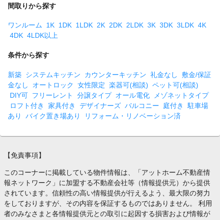
間取りから探す
ワンルーム
1K
1DK
1LDK
2K
2DK
2LDK
3K
3DK
3LDK
4K
4DK
4LDK以上
条件から探す
新築
システムキッチン
カウンターキッチン
礼金なし
敷金/保証
金なし
オートロック
女性限定
楽器可(相談)
ペット可(相談)
DIY可
フリーレント
分譲タイプ
オール電化
メゾネットタイプ
ロフト付き
家具付き
デザイナーズ
バルコニー
庭付き
駐車場
あり
バイク置き場あり
リフォーム・リノベーション済
【免責事項】
このコーナーに掲載している物件情報は、「アットホーム不動産情
報ネットワーク」に加盟する不動産会社等（情報提供元）から提供
されています。信頼性の高い情報提供が行えるよう、最大限の努力
をしておりますが、その内容を保証するものではありません。 利用
者のみなさまと各情報提供元との取引に起因する損害および情報が