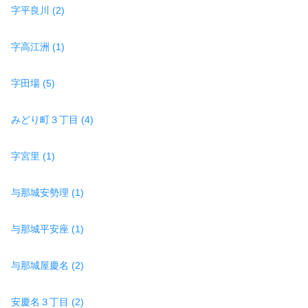
字平良川 (2)
字高江洲 (1)
字田場 (5)
みどり町３丁目 (4)
字宮里 (1)
与那城安勢理 (1)
与那城平安座 (1)
与那城屋慶名 (2)
安慶名３丁目 (2)