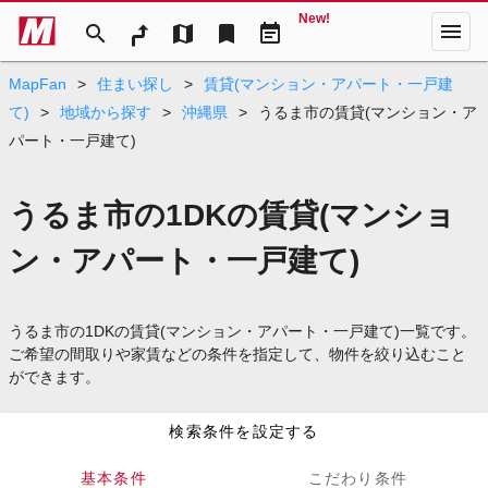
New!
menu
search
map
bookmark
event_note
MapFan
>
住まい探し
>
賃貸(マンション・アパート・一戸建
て)
>
地域から探す
>
沖縄県
>
うるま市の賃貸(マンション・ア
パート・一戸建て)
うるま市の1DKの賃貸(マンショ
ン・アパート・一戸建て)
うるま市の1DKの賃貸(マンション・アパート・一戸建て)一覧です。
ご希望の間取りや家賃などの条件を指定して、物件を絞り込むこと
ができます。
検索条件を設定する
基本条件
こだわり条件