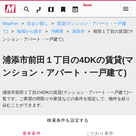
New!
menu
search
map
bookmark
event_note
MapFan
>
住まい探し
>
賃貸(マンション・アパート・一戸建
て)
>
地域から探す
>
沖縄県
>
浦添市
>
前田１丁目の賃貸(マ
ンション・アパート・一戸建て)
浦添市前田１丁目の4DKの賃貸(マ
ンション・アパート・一戸建て)
浦添市前田１丁目の4DKの賃貸(マンション・アパート・一戸建て)一
覧です。ご希望の間取りや家賃などの条件を指定して、物件を絞り
込むことができます。
検索条件を設定する
基本条件
こだわり条件