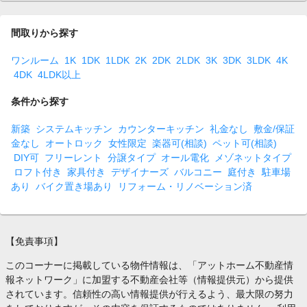
間取りから探す
ワンルーム
1K
1DK
1LDK
2K
2DK
2LDK
3K
3DK
3LDK
4K
4DK
4LDK以上
条件から探す
新築
システムキッチン
カウンターキッチン
礼金なし
敷金/保証
金なし
オートロック
女性限定
楽器可(相談)
ペット可(相談)
DIY可
フリーレント
分譲タイプ
オール電化
メゾネットタイプ
ロフト付き
家具付き
デザイナーズ
バルコニー
庭付き
駐車場
あり
バイク置き場あり
リフォーム・リノベーション済
【免責事項】
このコーナーに掲載している物件情報は、「アットホーム不動産情
報ネットワーク」に加盟する不動産会社等（情報提供元）から提供
されています。信頼性の高い情報提供が行えるよう、最大限の努力