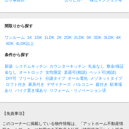
売り事務所
売りビル・ 一棟売マンション等
間取りから探す
ワンルーム
1K
1DK
1LDK
2K
2DK
2LDK
3K
3DK
3LDK
4K
4DK
4LDK以上
条件から探す
新築
システムキッチン
カウンターキッチン
礼金なし
敷金/保証
金なし
オートロック
女性限定
楽器可(相談)
ペット可(相談)
DIY可
フリーレント
分譲タイプ
オール電化
メゾネットタイプ
ロフト付き
家具付き
デザイナーズ
バルコニー
庭付き
駐車場
あり
バイク置き場あり
リフォーム・リノベーション済
【免責事項】
このコーナーに掲載している物件情報は、「アットホーム不動産情