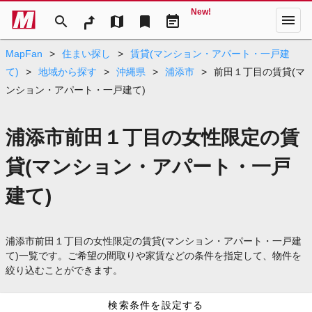
New!
menu
search
map
bookmark
event_note
MapFan
>
住まい探し
>
賃貸(マンション・アパート・一戸建
て)
>
地域から探す
>
沖縄県
>
浦添市
>
前田１丁目の賃貸(マ
ンション・アパート・一戸建て)
浦添市前田１丁目の女性限定の賃
貸(マンション・アパート・一戸
建て)
浦添市前田１丁目の女性限定の賃貸(マンション・アパート・一戸建
て)一覧です。ご希望の間取りや家賃などの条件を指定して、物件を
絞り込むことができます。
検索条件を設定する