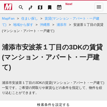
New!
menu
search
map
bookmark
event_note
MapFan
>
住まい探し
>
賃貸(マンション・アパート・一戸建
て)
>
地域から探す
>
沖縄県
>
浦添市
>
安波茶１丁目の賃貸
(マンション・アパート・一戸建て)
浦添市安波茶１丁目の3DKの賃貸
(マンション・アパート・一戸建
て)
浦添市安波茶１丁目の3DKの賃貸(マンション・アパート・一戸建て)
一覧です。ご希望の間取りや家賃などの条件を指定して、物件を絞
り込むことができます。
検索条件を設定する