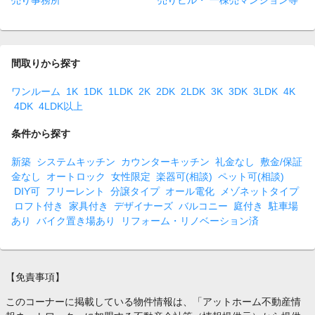
売り事務所
売りビル・ 一棟売マンション等
間取りから探す
ワンルーム
1K
1DK
1LDK
2K
2DK
2LDK
3K
3DK
3LDK
4K
4DK
4LDK以上
条件から探す
新築
システムキッチン
カウンターキッチン
礼金なし
敷金/保証
金なし
オートロック
女性限定
楽器可(相談)
ペット可(相談)
DIY可
フリーレント
分譲タイプ
オール電化
メゾネットタイプ
ロフト付き
家具付き
デザイナーズ
バルコニー
庭付き
駐車場
あり
バイク置き場あり
リフォーム・リノベーション済
【免責事項】
このコーナーに掲載している物件情報は、「アットホーム不動産情