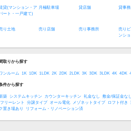
賃貸(マンション・ア
月極駐車場
貸店舗
貸事務
パート・一戸建て)
売り土地
売り店舗
売り事務所
売りビ
ンショ
間取りから探す
ワンルーム
1K
1DK
1LDK
2K
2DK
2LDK
3K
3DK
3LDK
4K
4DK
条件から探す
新築
システムキッチン
カウンターキッチン
礼金なし
敷金/保証金な
フリーレント
分譲タイプ
オール電化
メゾネットタイプ
ロフト付き
ク置き場あり
リフォーム・リノベーション済