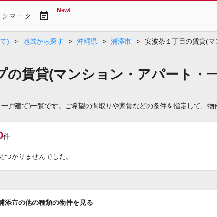
New!
event_note
ックマーク
て)
>
地域から探す
>
沖縄県
>
浦添市
>
安波茶１丁目の賃貸(マ
プの賃貸(マンション・アパート・一
・一戸建て)一覧です。ご希望の間取りや家賃などの条件を指定して、物
0
件
見つかりませんでした。
浦添市の他の種類の物件を見る