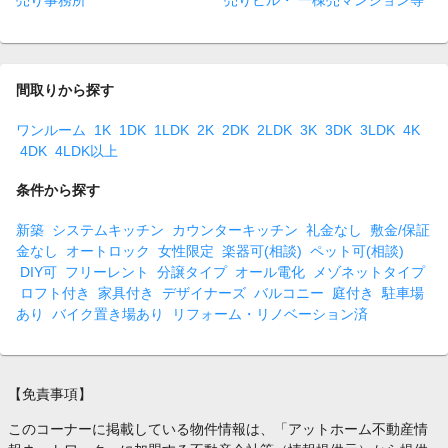
売り事務所
売りビル・ 一棟売マンション等
間取りから探す
ワンルーム
1K
1DK
1LDK
2K
2DK
2LDK
3K
3DK
3LDK
4K
4DK
4LDK以上
条件から探す
新築
システムキッチン
カウンターキッチン
礼金なし
敷金/保証
金なし
オートロック
女性限定
楽器可(相談)
ペット可(相談)
DIY可
フリーレント
分譲タイプ
オール電化
メゾネットタイプ
ロフト付き
家具付き
デザイナーズ
バルコニー
庭付き
駐車場
あり
バイク置き場あり
リフォーム・リノベーション済
【免責事項】
このコーナーに掲載している物件情報は、「アットホーム不動産情