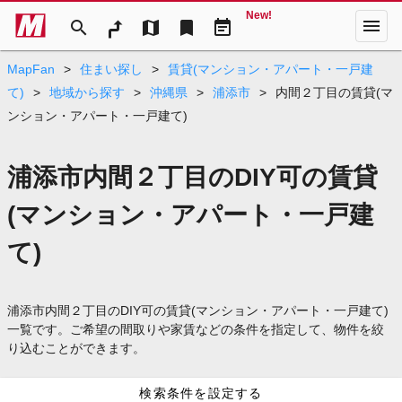
New!
menu
search
map
bookmark
event_note
MapFan
>
住まい探し
>
賃貸(マンション・アパート・一戸建
て)
>
地域から探す
>
沖縄県
>
浦添市
>
内間２丁目の賃貸(マ
ンション・アパート・一戸建て)
浦添市内間２丁目のDIY可の賃貸
(マンション・アパート・一戸建
て)
浦添市内間２丁目のDIY可の賃貸(マンション・アパート・一戸建て)
一覧です。ご希望の間取りや家賃などの条件を指定して、物件を絞
り込むことができます。
検索条件を設定する