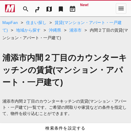
New!
menu
search
map
bookmark
event_note
MapFan
>
住まい探し
>
賃貸(マンション・アパート・一戸建
て)
>
地域から探す
>
沖縄県
>
浦添市
>
内間２丁目の賃貸(マ
ンション・アパート・一戸建て)
浦添市内間２丁目のカウンターキ
ッチンの賃貸(マンション・アパ
ート・一戸建て)
浦添市内間２丁目のカウンターキッチンの賃貸(マンション・アパー
ト・一戸建て)一覧です。ご希望の間取りや家賃などの条件を指定し
て、物件を絞り込むことができます。
検索条件を設定する