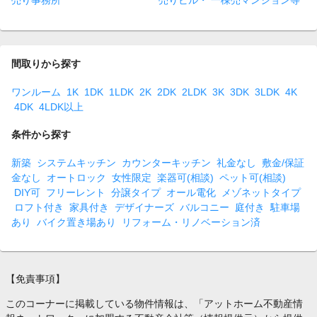
売り事務所
売りビル・ 一棟売マンション等
間取りから探す
ワンルーム
1K
1DK
1LDK
2K
2DK
2LDK
3K
3DK
3LDK
4K
4DK
4LDK以上
条件から探す
新築
システムキッチン
カウンターキッチン
礼金なし
敷金/保証
金なし
オートロック
女性限定
楽器可(相談)
ペット可(相談)
DIY可
フリーレント
分譲タイプ
オール電化
メゾネットタイプ
ロフト付き
家具付き
デザイナーズ
バルコニー
庭付き
駐車場
あり
バイク置き場あり
リフォーム・リノベーション済
【免責事項】
このコーナーに掲載している物件情報は、「アットホーム不動産情