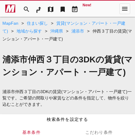
New!
menu
search
map
bookmark
event_note
MapFan
>
住まい探し
>
賃貸(マンション・アパート・一戸建
て)
>
地域から探す
>
沖縄県
>
浦添市
>
仲西３丁目の賃貸(マ
ンション・アパート・一戸建て)
浦添市仲西３丁目の3DKの賃貸(マ
ンション・アパート・一戸建て)
浦添市仲西３丁目の3DKの賃貸(マンション・アパート・一戸建て)一
覧です。ご希望の間取りや家賃などの条件を指定して、物件を絞り
込むことができます。
検索条件を設定する
基本条件
こだわり条件