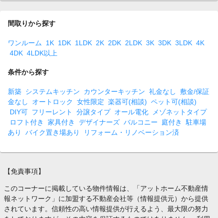
間取りから探す
ワンルーム
1K
1DK
1LDK
2K
2DK
2LDK
3K
3DK
3LDK
4K
4DK
4LDK以上
条件から探す
新築
システムキッチン
カウンターキッチン
礼金なし
敷金/保証
金なし
オートロック
女性限定
楽器可(相談)
ペット可(相談)
DIY可
フリーレント
分譲タイプ
オール電化
メゾネットタイプ
ロフト付き
家具付き
デザイナーズ
バルコニー
庭付き
駐車場
あり
バイク置き場あり
リフォーム・リノベーション済
【免責事項】
このコーナーに掲載している物件情報は、「アットホーム不動産情
報ネットワーク」に加盟する不動産会社等（情報提供元）から提供
されています。信頼性の高い情報提供が行えるよう、最大限の努力