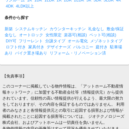
4DK
4LDK以上
条件から探す
新築
システムキッチン
カウンターキッチン
礼金なし
敷金/保証
金なし
オートロック
女性限定
楽器可(相談)
ペット可(相談)
DIY可
フリーレント
分譲タイプ
オール電化
メゾネットタイプ
ロフト付き
家具付き
デザイナーズ
バルコニー
庭付き
駐車場
あり
バイク置き場あり
リフォーム・リノベーション済
【免責事項】
このコーナーに掲載している物件情報は、「アットホーム不動産情
報ネットワーク」に加盟する不動産会社等（情報提供元）から提供
されています。信頼性の高い情報提供が行えるよう、最大限の努力
をしておりますが、その内容を保証するものではありません。 利用
者のみなさまと各情報提供元との取引に起因する損害および情報が
掲載されたことに起因する損害等については、 ジオテクノロジーズ
株式会社、およびアットホームは一切責任を負いません。
各物件情報の内容や画像等はすべて現況を優先させていただきま