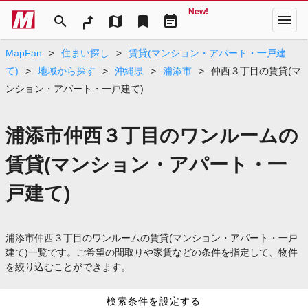
New!
menu
search
map
bookmark
event_note
MapFan
>
住まい探し
>
賃貸(マンション・アパート・一戸建
て)
>
地域から探す
>
沖縄県
>
浦添市
>
仲西３丁目の賃貸(マ
ンション・アパート・一戸建て)
浦添市仲西３丁目のワンルームの
賃貸(マンション・アパート・一
戸建て)
浦添市仲西３丁目のワンルームの賃貸(マンション・アパート・一戸
建て)一覧です。ご希望の間取りや家賃などの条件を指定して、物件
を絞り込むことができます。
検索条件を設定する