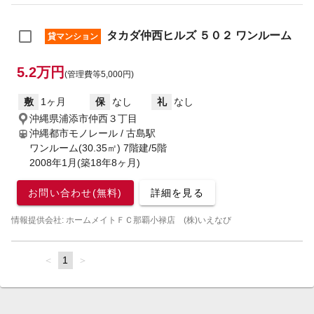
タカダ仲西ヒルズ ５０２ ワンルーム
貸マンション
5.2万円
(管理費等5,000円)
敷
1ヶ月
保
なし
礼
なし
沖縄県浦添市仲西３丁目
沖縄都市モノレール / 古島駅
ワンルーム(30.35㎡) 7階建/5階
2008年1月(築18年8ヶ月)
お問い合わせ(無料)
詳細を見る
情報提供会社: ホームメイトＦＣ那覇小禄店 (株)いえなび
page
You're
1
page
on
page