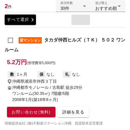
表示件数
並び替え
2
件
30件
おすすめ順
chevron_right
すべて選択
タカダ仲西ヒルズ（ＴＫ） ５０２ ワン
貸マンション
ルーム
5.2万円
(管理費等5,000円)
敷
1ヶ月
保
なし
礼
なし
沖縄県浦添市仲西３丁目
沖縄都市モノレール / 古島駅
徒歩29分
ワンルーム(30.35㎡) 7階建/5階
2008年1月(築18年8ヶ月)
お問い合わせ(無料)
詳細を見る
情報提供会社: (株)不動産ステーション沖縄 賃貸部本店営業課