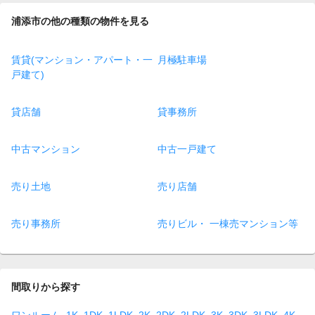
浦添市の他の種類の物件を見る
賃貸(マンション・アパート・一
月極駐車場
戸建て)
貸店舗
貸事務所
中古マンション
中古一戸建て
売り土地
売り店舗
売り事務所
売りビル・ 一棟売マンション等
間取りから探す
ワンルーム
1K
1DK
1LDK
2K
2DK
2LDK
3K
3DK
3LDK
4K