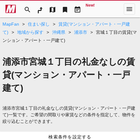
New!
menu
search
map
bookmark
event_note
MapFan
>
住まい探し
>
賃貸(マンション・アパート・一戸建
て)
>
地域から探す
>
沖縄県
>
浦添市
>
宮城１丁目の賃貸(マ
ンション・アパート・一戸建て)
浦添市宮城１丁目の礼金なしの賃
貸(マンション・アパート・一戸
建て)
浦添市宮城１丁目の礼金なしの賃貸(マンション・アパート・一戸建
て)一覧です。ご希望の間取りや家賃などの条件を指定して、物件を
絞り込むことができます。
検索条件を設定する