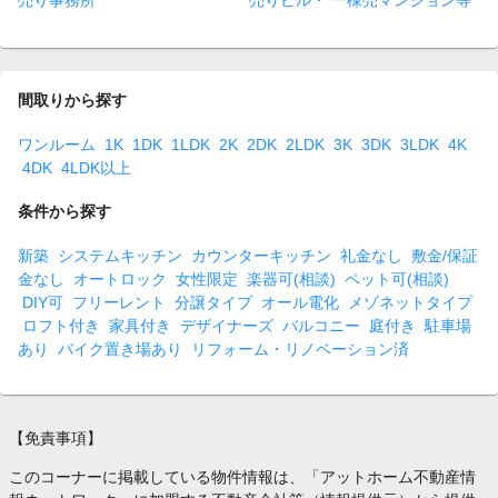
売り事務所
売りビル・ 一棟売マンション等
間取りから探す
ワンルーム
1K
1DK
1LDK
2K
2DK
2LDK
3K
3DK
3LDK
4K
4DK
4LDK以上
条件から探す
新築
システムキッチン
カウンターキッチン
礼金なし
敷金/保証
金なし
オートロック
女性限定
楽器可(相談)
ペット可(相談)
DIY可
フリーレント
分譲タイプ
オール電化
メゾネットタイプ
ロフト付き
家具付き
デザイナーズ
バルコニー
庭付き
駐車場
あり
バイク置き場あり
リフォーム・リノベーション済
【免責事項】
このコーナーに掲載している物件情報は、「アットホーム不動産情