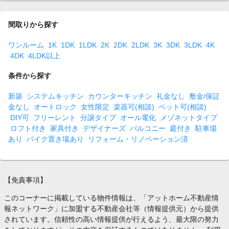
間取りから探す
ワンルーム
1K
1DK
1LDK
2K
2DK
2LDK
3K
3DK
3LDK
4K
4DK
4LDK以上
条件から探す
新築
システムキッチン
カウンターキッチン
礼金なし
敷金/保証
金なし
オートロック
女性限定
楽器可(相談)
ペット可(相談)
DIY可
フリーレント
分譲タイプ
オール電化
メゾネットタイプ
ロフト付き
家具付き
デザイナーズ
バルコニー
庭付き
駐車場
あり
バイク置き場あり
リフォーム・リノベーション済
【免責事項】
このコーナーに掲載している物件情報は、「アットホーム不動産情
報ネットワーク」に加盟する不動産会社等（情報提供元）から提供
されています。信頼性の高い情報提供が行えるよう、最大限の努力