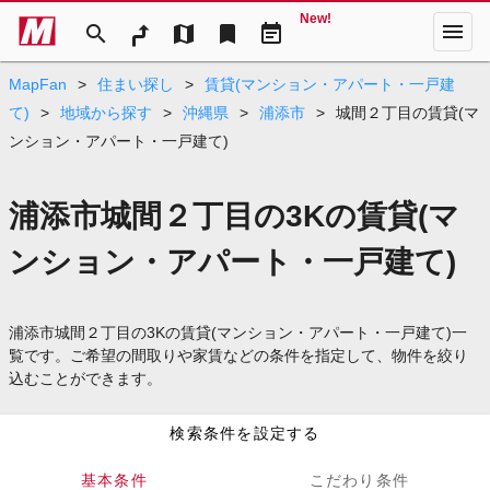
New!
menu
search
map
bookmark
event_note
MapFan
>
住まい探し
>
賃貸(マンション・アパート・一戸建
て)
>
地域から探す
>
沖縄県
>
浦添市
>
城間２丁目の賃貸(マ
ンション・アパート・一戸建て)
浦添市城間２丁目の3Kの賃貸(マ
ンション・アパート・一戸建て)
浦添市城間２丁目の3Kの賃貸(マンション・アパート・一戸建て)一
覧です。ご希望の間取りや家賃などの条件を指定して、物件を絞り
込むことができます。
検索条件を設定する
基本条件
こだわり条件