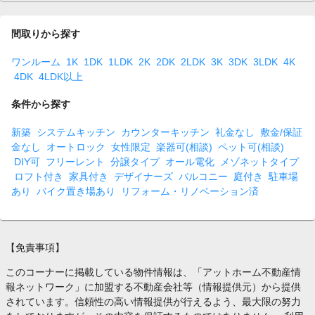
間取りから探す
ワンルーム
1K
1DK
1LDK
2K
2DK
2LDK
3K
3DK
3LDK
4K
4DK
4LDK以上
条件から探す
新築
システムキッチン
カウンターキッチン
礼金なし
敷金/保証
金なし
オートロック
女性限定
楽器可(相談)
ペット可(相談)
DIY可
フリーレント
分譲タイプ
オール電化
メゾネットタイプ
ロフト付き
家具付き
デザイナーズ
バルコニー
庭付き
駐車場
あり
バイク置き場あり
リフォーム・リノベーション済
【免責事項】
このコーナーに掲載している物件情報は、「アットホーム不動産情
報ネットワーク」に加盟する不動産会社等（情報提供元）から提供
されています。信頼性の高い情報提供が行えるよう、最大限の努力