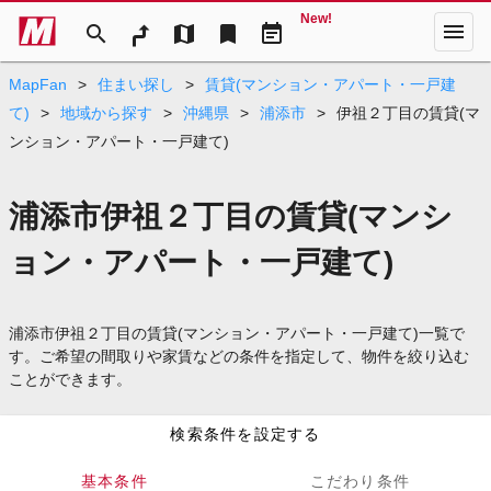
New!
menu
search
map
bookmark
event_note
MapFan
>
住まい探し
>
賃貸(マンション・アパート・一戸建
て)
>
地域から探す
>
沖縄県
>
浦添市
>
伊祖２丁目の賃貸(マ
ンション・アパート・一戸建て)
浦添市伊祖２丁目の賃貸(マンシ
ョン・アパート・一戸建て)
浦添市伊祖２丁目の賃貸(マンション・アパート・一戸建て)一覧で
す。ご希望の間取りや家賃などの条件を指定して、物件を絞り込む
ことができます。
検索条件を設定する
基本条件
こだわり条件