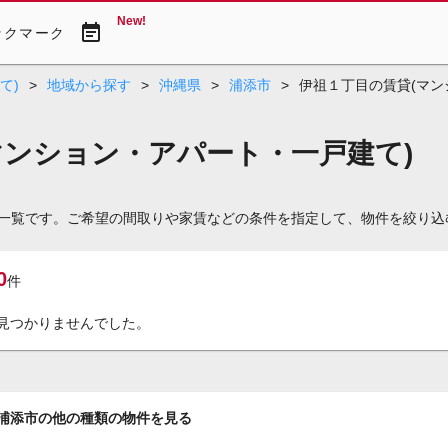
New!
event_note
ックマーク
て)
>
地域から探す
>
沖縄県
>
浦添市
>
伊祖１丁目の賃貸(マン
マンション・アパート・一戸建て)
)一覧です。ご希望の間取りや家賃などの条件を指定して、物件を絞り
0
件
見つかりませんでした。
浦添市の他の種類の物件を見る