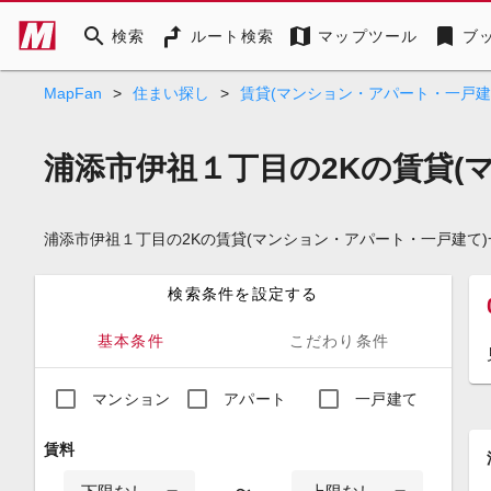
search
map
bookmark
検索
ルート検索
マップツール
ブ
MapFan
>
住まい探し
>
賃貸(マンション・アパート・一戸建
浦添市伊祖１丁目の2Kの賃貸(
浦添市伊祖１丁目の2Kの賃貸(マンション・アパート・一戸建て
検索条件を設定する
基本条件
こだわり条件
マンション
アパート
一戸建て
賃料