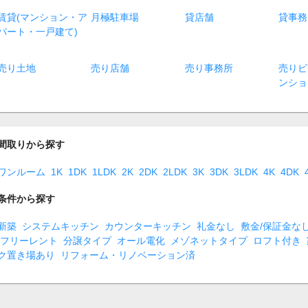
賃貸(マンション・ア
月極駐車場
貸店舗
貸事務
パート・一戸建て)
売り土地
売り店舗
売り事務所
売りビ
ンショ
間取りから探す
ワンルーム
1K
1DK
1LDK
2K
2DK
2LDK
3K
3DK
3LDK
4K
4DK
条件から探す
新築
システムキッチン
カウンターキッチン
礼金なし
敷金/保証金な
フリーレント
分譲タイプ
オール電化
メゾネットタイプ
ロフト付き
ク置き場あり
リフォーム・リノベーション済