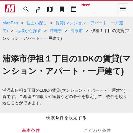
New!
menu
search
map
bookmark
event_note
MapFan
>
住まい探し
>
賃貸(マンション・アパート・一戸建
て)
>
地域から探す
>
沖縄県
>
浦添市
>
伊祖１丁目の賃貸(マ
ンション・アパート・一戸建て)
浦添市伊祖１丁目の1DKの賃貸(マ
ンション・アパート・一戸建て)
浦添市伊祖１丁目の1DKの賃貸(マンション・アパート・一戸建て)一
覧です。ご希望の間取りや家賃などの条件を指定して、物件を絞り
込むことができます。
検索条件を設定する
基本条件
こだわり条件