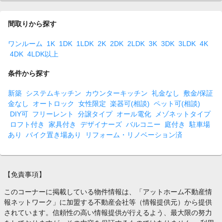
間取りから探す
ワンルーム
1K
1DK
1LDK
2K
2DK
2LDK
3K
3DK
3LDK
4K
4DK
4LDK以上
条件から探す
新築
システムキッチン
カウンターキッチン
礼金なし
敷金/保証
金なし
オートロック
女性限定
楽器可(相談)
ペット可(相談)
DIY可
フリーレント
分譲タイプ
オール電化
メゾネットタイプ
ロフト付き
家具付き
デザイナーズ
バルコニー
庭付き
駐車場
あり
バイク置き場あり
リフォーム・リノベーション済
【免責事項】
このコーナーに掲載している物件情報は、「アットホーム不動産情
報ネットワーク」に加盟する不動産会社等（情報提供元）から提供
されています。信頼性の高い情報提供が行えるよう、最大限の努力