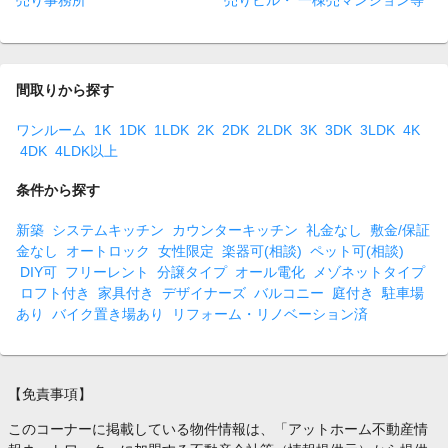
売り事務所
売りビル・ 一棟売マンション等
間取りから探す
ワンルーム
1K
1DK
1LDK
2K
2DK
2LDK
3K
3DK
3LDK
4K
4DK
4LDK以上
条件から探す
新築
システムキッチン
カウンターキッチン
礼金なし
敷金/保証
金なし
オートロック
女性限定
楽器可(相談)
ペット可(相談)
DIY可
フリーレント
分譲タイプ
オール電化
メゾネットタイプ
ロフト付き
家具付き
デザイナーズ
バルコニー
庭付き
駐車場
あり
バイク置き場あり
リフォーム・リノベーション済
【免責事項】
このコーナーに掲載している物件情報は、「アットホーム不動産情