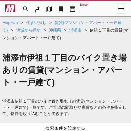
New!
menu
search
map
bookmark
event_note
MapFan
>
住まい探し
>
賃貸(マンション・アパート・一戸建
て)
>
地域から探す
>
沖縄県
>
浦添市
>
伊祖１丁目の賃貸(マ
ンション・アパート・一戸建て)
浦添市伊祖１丁目のバイク置き場
ありの賃貸(マンション・アパー
ト・一戸建て)
浦添市伊祖１丁目のバイク置き場ありの賃貸(マンション・アパー
ト・一戸建て)一覧です。ご希望の間取りや家賃などの条件を指定し
て、物件を絞り込むことができます。
検索条件を設定する