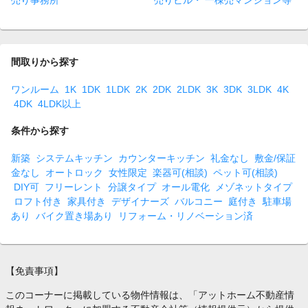
売り事務所
売りビル・ 一棟売マンション等
間取りから探す
ワンルーム
1K
1DK
1LDK
2K
2DK
2LDK
3K
3DK
3LDK
4K
4DK
4LDK以上
条件から探す
新築
システムキッチン
カウンターキッチン
礼金なし
敷金/保証
金なし
オートロック
女性限定
楽器可(相談)
ペット可(相談)
DIY可
フリーレント
分譲タイプ
オール電化
メゾネットタイプ
ロフト付き
家具付き
デザイナーズ
バルコニー
庭付き
駐車場
あり
バイク置き場あり
リフォーム・リノベーション済
【免責事項】
このコーナーに掲載している物件情報は、「アットホーム不動産情