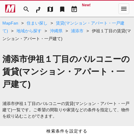
New!
menu
search
map
bookmark
event_note
MapFan
>
住まい探し
>
賃貸(マンション・アパート・一戸建
て)
>
地域から探す
>
沖縄県
>
浦添市
>
伊祖１丁目の賃貸(マ
ンション・アパート・一戸建て)
浦添市伊祖１丁目のバルコニーの
賃貸(マンション・アパート・一
戸建て)
浦添市伊祖１丁目のバルコニーの賃貸(マンション・アパート・一戸
建て)一覧です。ご希望の間取りや家賃などの条件を指定して、物件
を絞り込むことができます。
検索条件を設定する