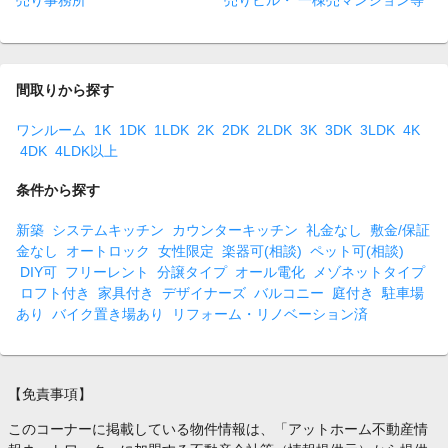
売り事務所
売りビル・ 一棟売マンション等
間取りから探す
ワンルーム
1K
1DK
1LDK
2K
2DK
2LDK
3K
3DK
3LDK
4K
4DK
4LDK以上
条件から探す
新築
システムキッチン
カウンターキッチン
礼金なし
敷金/保証
金なし
オートロック
女性限定
楽器可(相談)
ペット可(相談)
DIY可
フリーレント
分譲タイプ
オール電化
メゾネットタイプ
ロフト付き
家具付き
デザイナーズ
バルコニー
庭付き
駐車場
あり
バイク置き場あり
リフォーム・リノベーション済
【免責事項】
このコーナーに掲載している物件情報は、「アットホーム不動産情