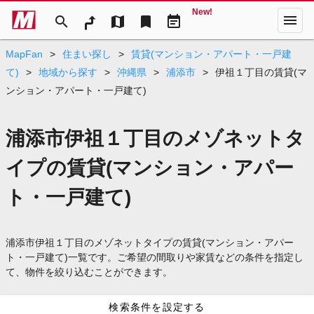
New!
menu
search
map
bookmark
event_note
MapFan
>
住まい探し
>
賃貸(マンション・アパート・一戸建
て)
>
地域から探す
>
沖縄県
>
浦添市
>
伊祖１丁目の賃貸(マ
ンション・アパート・一戸建て)
浦添市伊祖１丁目のメゾネットタ
イプの賃貸(マンション・アパー
ト・一戸建て)
浦添市伊祖１丁目のメゾネットタイプの賃貸(マンション・アパー
ト・一戸建て)一覧です。ご希望の間取りや家賃などの条件を指定し
て、物件を絞り込むことができます。
検索条件を設定する