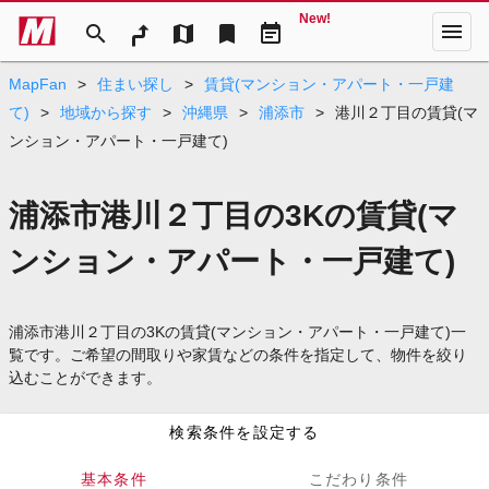
New!
menu
search
map
bookmark
event_note
MapFan
>
住まい探し
>
賃貸(マンション・アパート・一戸建
て)
>
地域から探す
>
沖縄県
>
浦添市
>
港川２丁目の賃貸(マ
ンション・アパート・一戸建て)
浦添市港川２丁目の3Kの賃貸(マ
ンション・アパート・一戸建て)
浦添市港川２丁目の3Kの賃貸(マンション・アパート・一戸建て)一
覧です。ご希望の間取りや家賃などの条件を指定して、物件を絞り
込むことができます。
検索条件を設定する
基本条件
こだわり条件