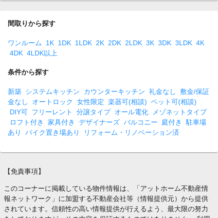
間取りから探す
ワンルーム
1K
1DK
1LDK
2K
2DK
2LDK
3K
3DK
3LDK
4K
4DK
4LDK以上
条件から探す
新築
システムキッチン
カウンターキッチン
礼金なし
敷金/保証
金なし
オートロック
女性限定
楽器可(相談)
ペット可(相談)
DIY可
フリーレント
分譲タイプ
オール電化
メゾネットタイプ
ロフト付き
家具付き
デザイナーズ
バルコニー
庭付き
駐車場
あり
バイク置き場あり
リフォーム・リノベーション済
【免責事項】
このコーナーに掲載している物件情報は、「アットホーム不動産情
報ネットワーク」に加盟する不動産会社等（情報提供元）から提供
されています。信頼性の高い情報提供が行えるよう、最大限の努力