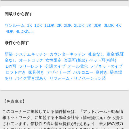
間取りから探す
ワンルーム
1K
1DK
1LDK
2K
2DK
2LDK
3K
3DK
3LDK
4K
4DK
4LDK以上
条件から探す
新築
システムキッチン
カウンターキッチン
礼金なし
敷金/保証
金なし
オートロック
女性限定
楽器可(相談)
ペット可(相談)
DIY可
フリーレント
分譲タイプ
オール電化
メゾネットタイプ
ロフト付き
家具付き
デザイナーズ
バルコニー
庭付き
駐車場
あり
バイク置き場あり
リフォーム・リノベーション済
【免責事項】
このコーナーに掲載している物件情報は、「アットホーム不動産情
報ネットワーク」に加盟する不動産会社等（情報提供元）から提供
されています。信頼性の高い情報提供が行えるよう、最大限の努力