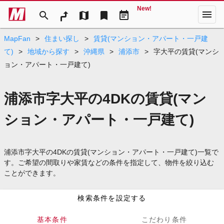
New!
menu
search
map
bookmark
event_note
MapFan
>
住まい探し
>
賃貸(マンション・アパート・一戸建
て)
>
地域から探す
>
沖縄県
>
浦添市
>
字大平の賃貸(マンシ
ョン・アパート・一戸建て)
浦添市字大平の4DKの賃貸(マン
ション・アパート・一戸建て)
浦添市字大平の4DKの賃貸(マンション・アパート・一戸建て)一覧で
す。ご希望の間取りや家賃などの条件を指定して、物件を絞り込む
ことができます。
検索条件を設定する
基本条件
こだわり条件