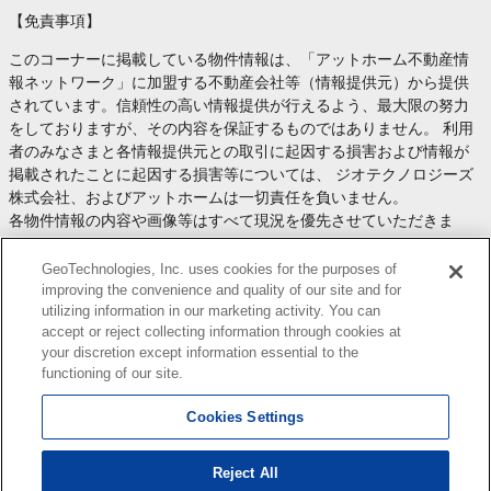
【免責事項】
このコーナーに掲載している物件情報は、「アットホーム不動産情
報ネットワーク」に加盟する不動産会社等（情報提供元）から提供
されています。信頼性の高い情報提供が行えるよう、最大限の努力
をしておりますが、その内容を保証するものではありません。 利用
者のみなさまと各情報提供元との取引に起因する損害および情報が
掲載されたことに起因する損害等については、 ジオテクノロジーズ
株式会社、およびアットホームは一切責任を負いません。
各物件情報の内容や画像等はすべて現況を優先させていただきま
す。
お取引等（お取引の準備、資金調達等を含みます）の際には、内容
GeoTechnologies, Inc. uses cookies for the purposes of
や契約条件等について、 各情報提供元より十分な説明を受け、ご自
improving the convenience and quality of our site and for
utilizing information in our marketing activity. You can
身でご確認の上、判断してください。
accept or reject collecting information through cookies at
このコーナーへの物件情報のご掲載、その他不動産業務ソリューシ
your discretion except information essential to the
ョン等についての不動産会社様のお問合せは
こちら
からお願いいた
functioning of our site.
します。
Cookies Settings
Reject All
Copyright(c) At Home Co.,Ltd. このサイトに掲載している情報の無断転載を禁止します。著作権