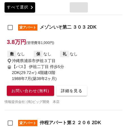
chevron_right
すべて選択
メゾンいそ第二 ３０３ 2DK
貸アパート
3.8万円
(管理費等1,000円)
敷
なし
保
なし
礼
なし
沖縄県浦添市伊祖３丁目
【バス】 伊祖二丁目 停歩5分
2DK(29.72㎡) 4階建/3階
1988年7月(築38年2ヶ月)
お問い合わせ(無料)
詳細を見る
情報提供会社: (有)ビッグ開発 本店
仲程アパート第２ ２０６ 2DK
貸アパート