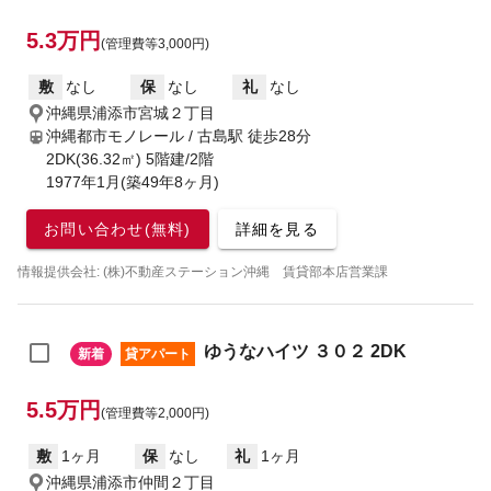
5.3万円
(管理費等3,000円)
敷
なし
保
なし
礼
なし
沖縄県浦添市宮城２丁目
沖縄都市モノレール / 古島駅
徒歩28分
2DK(36.32㎡) 5階建/2階
1977年1月(築49年8ヶ月)
お問い合わせ(無料)
詳細を見る
情報提供会社: (株)不動産ステーション沖縄 賃貸部本店営業課
ゆうなハイツ ３０２ 2DK
新着
貸アパート
5.5万円
(管理費等2,000円)
敷
1ヶ月
保
なし
礼
1ヶ月
沖縄県浦添市仲間２丁目