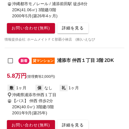
沖縄都市モノレール / 浦添前田駅
徒歩8分
2DK(41.06㎡) 3階建/3階
2000年5月(築26年4ヶ月)
お問い合わせ(無料)
詳細を見る
情報提供会社: ホームメイトＦＣ那覇小禄店 (株)いえなび
浦添市 仲西１丁目 3階 2DK
新着
貸マンション
5.8万円
(管理費等2,000円)
敷
1ヶ月
保
なし
礼
1ヶ月
沖縄県浦添市仲西１丁目
【バス】 仲西 停歩2分
2DK(40.0㎡) 3階建/3階
2001年9月(築25年)
お問い合わせ(無料)
詳細を見る