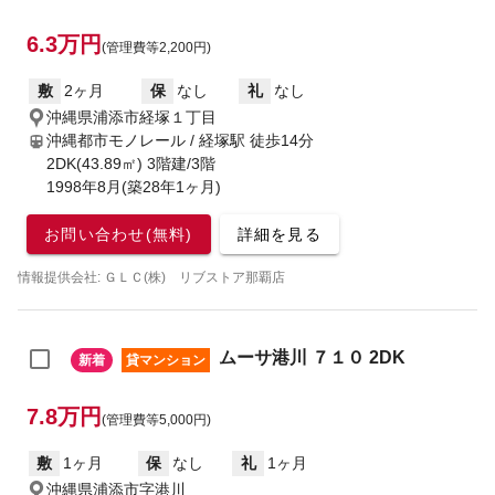
6.3万円
(管理費等2,200円)
敷
2ヶ月
保
なし
礼
なし
沖縄県浦添市経塚１丁目
沖縄都市モノレール / 経塚駅
徒歩14分
2DK(43.89㎡) 3階建/3階
1998年8月(築28年1ヶ月)
お問い合わせ(無料)
詳細を見る
情報提供会社: ＧＬＣ(株) リブストア那覇店
ムーサ港川 ７１０ 2DK
新着
貸マンション
7.8万円
(管理費等5,000円)
敷
1ヶ月
保
なし
礼
1ヶ月
沖縄県浦添市字港川