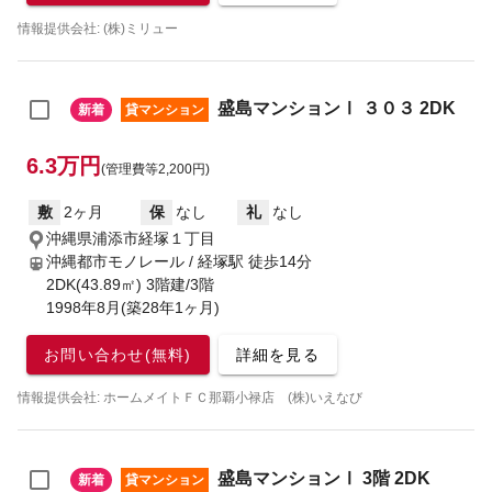
情報提供会社: (株)ミリュー
盛島マンションⅠ ３０３ 2DK
新着
貸マンション
6.3万円
(管理費等2,200円)
敷
2ヶ月
保
なし
礼
なし
沖縄県浦添市経塚１丁目
沖縄都市モノレール / 経塚駅
徒歩14分
2DK(43.89㎡) 3階建/3階
1998年8月(築28年1ヶ月)
お問い合わせ(無料)
詳細を見る
情報提供会社: ホームメイトＦＣ那覇小禄店 (株)いえなび
盛島マンションⅠ 3階 2DK
新着
貸マンション