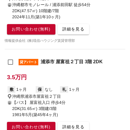
沖縄都市モノレール / 浦添前田駅
徒歩54分
2DK(47.57㎡) 10階建/7階
2024年11月(築1年10ヶ月)
お問い合わせ(無料)
詳細を見る
情報提供会社: (株)琉信ハウジング賃貸管理部
浦添市 屋富祖２丁目 3階 2DK
貸アパート
3.5万円
敷
1ヶ月
保
なし
礼
1ヶ月
沖縄県浦添市屋富祖２丁目
【バス】 屋富祖入口 停歩4分
2DK(31.65㎡) 3階建/3階
1981年5月(築45年4ヶ月)
お問い合わせ(無料)
詳細を見る