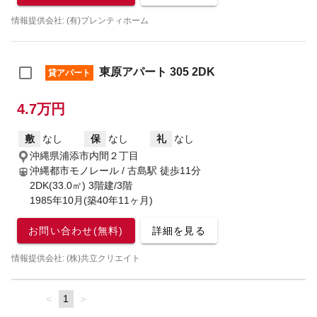
情報提供会社: (有)プレンティホーム
東原アパート 305 2DK
貸アパート
4.7万円
敷
なし
保
なし
礼
なし
沖縄県浦添市内間２丁目
沖縄都市モノレール / 古島駅
徒歩11分
2DK(33.0㎡) 3階建/3階
1985年10月(築40年11ヶ月)
お問い合わせ(無料)
詳細を見る
情報提供会社: (株)共立クリエイト
page
You're
1
page
on