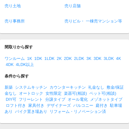
売り土地
売り店舗
売り事務所
売りビル・ 一棟売マンション等
間取りから探す
ワンルーム
1K
1DK
1LDK
2K
2DK
2LDK
3K
3DK
3LDK
4K
4DK
4LDK以上
条件から探す
新築
システムキッチン
カウンターキッチン
礼金なし
敷金/保証
金なし
オートロック
女性限定
楽器可(相談)
ペット可(相談)
DIY可
フリーレント
分譲タイプ
オール電化
メゾネットタイプ
ロフト付き
家具付き
デザイナーズ
バルコニー
庭付き
駐車場
あり
バイク置き場あり
リフォーム・リノベーション済