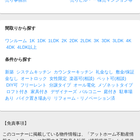
売り事務所
売りビル・ 一棟売マンション等
間取りから探す
ワンルーム
1K
1DK
1LDK
2K
2DK
2LDK
3K
3DK
3LDK
4K
4DK
4LDK以上
条件から探す
新築
システムキッチン
カウンターキッチン
礼金なし
敷金/保証
金なし
オートロック
女性限定
楽器可(相談)
ペット可(相談)
DIY可
フリーレント
分譲タイプ
オール電化
メゾネットタイプ
ロフト付き
家具付き
デザイナーズ
バルコニー
庭付き
駐車場
あり
バイク置き場あり
リフォーム・リノベーション済
【免責事項】
このコーナーに掲載している物件情報は、「アットホーム不動産情