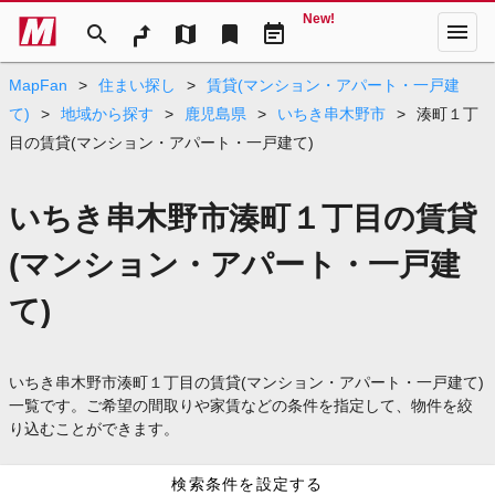
New!
menu
search
map
bookmark
event_note
MapFan
>
住まい探し
>
賃貸(マンション・アパート・一戸建
て)
>
地域から探す
>
鹿児島県
>
いちき串木野市
>
湊町１丁
目の賃貸(マンション・アパート・一戸建て)
いちき串木野市湊町１丁目の賃貸
(マンション・アパート・一戸建
て)
いちき串木野市湊町１丁目の賃貸(マンション・アパート・一戸建て)
一覧です。ご希望の間取りや家賃などの条件を指定して、物件を絞
り込むことができます。
検索条件を設定する