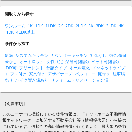
間取りから探す
ワンルーム
1K
1DK
1LDK
2K
2DK
2LDK
3K
3DK
3LDK
4K
4DK
4LDK以上
条件から探す
新築
システムキッチン
カウンターキッチン
礼金なし
敷金/保証
金なし
オートロック
女性限定
楽器可(相談)
ペット可(相談)
DIY可
フリーレント
分譲タイプ
オール電化
メゾネットタイプ
ロフト付き
家具付き
デザイナーズ
バルコニー
庭付き
駐車場
あり
バイク置き場あり
リフォーム・リノベーション済
【免責事項】
このコーナーに掲載している物件情報は、「アットホーム不動産情
報ネットワーク」に加盟する不動産会社等（情報提供元）から提供
されています。信頼性の高い情報提供が行えるよう、最大限の努力