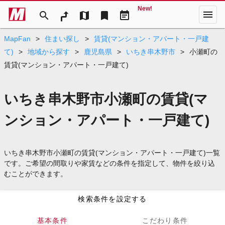
New!
menu
search
map
bookmark
event_note
MapFan
>
住まい探し
>
賃貸(マンション・アパート・一戸建
て)
>
地域から探す
>
鹿児島県
>
いちき串木野市
>
小瀬町の
賃貸(マンション・アパート・一戸建て)
いちき串木野市小瀬町の賃貸(マ
ンション・アパート・一戸建て)
いちき串木野市小瀬町の賃貸(マンション・アパート・一戸建て)一覧
です。ご希望の間取りや家賃などの条件を指定して、物件を絞り込
むことができます。
検索条件を設定する
基本条件
こだわり条件