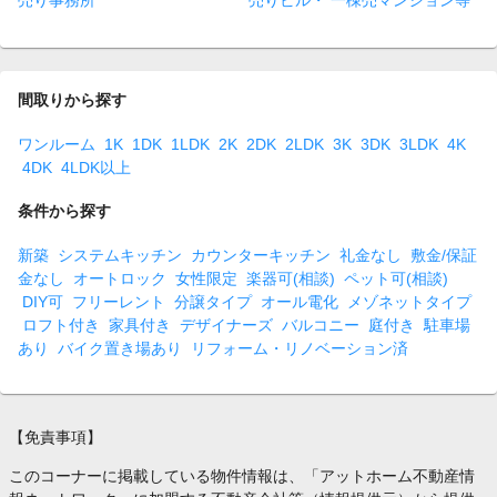
売り事務所
売りビル・ 一棟売マンション等
間取りから探す
ワンルーム
1K
1DK
1LDK
2K
2DK
2LDK
3K
3DK
3LDK
4K
4DK
4LDK以上
条件から探す
新築
システムキッチン
カウンターキッチン
礼金なし
敷金/保証
金なし
オートロック
女性限定
楽器可(相談)
ペット可(相談)
DIY可
フリーレント
分譲タイプ
オール電化
メゾネットタイプ
ロフト付き
家具付き
デザイナーズ
バルコニー
庭付き
駐車場
あり
バイク置き場あり
リフォーム・リノベーション済
【免責事項】
このコーナーに掲載している物件情報は、「アットホーム不動産情