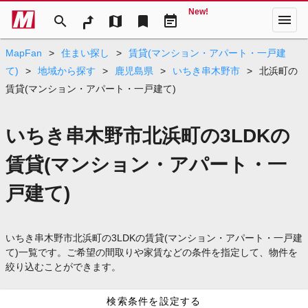
New!
menu
search
map
bookmark
event_note
MapFan
>
住まい探し
>
賃貸(マンション・アパート・一戸建
て)
>
地域から探す
>
鹿児島県
>
いちき串木野市
>
北浜町の
賃貸(マンション・アパート・一戸建て)
いちき串木野市北浜町の3LDKの
賃貸(マンション・アパート・一
戸建て)
いちき串木野市北浜町の3LDKの賃貸(マンション・アパート・一戸建
て)一覧です。ご希望の間取りや家賃などの条件を指定して、物件を
絞り込むことができます。
検索条件を設定する