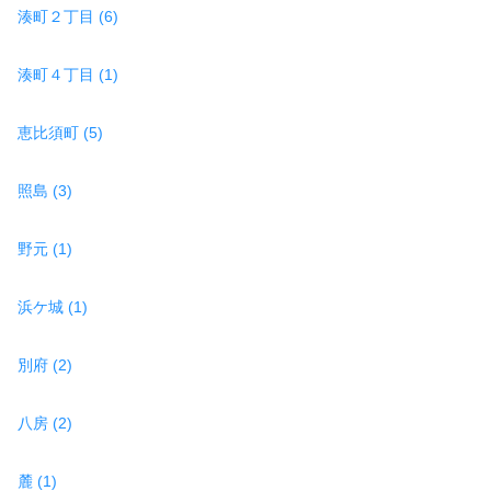
湊町２丁目 (6)
湊町４丁目 (1)
恵比須町 (5)
照島 (3)
野元 (1)
浜ケ城 (1)
別府 (2)
八房 (2)
麓 (1)