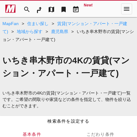
New!
menu
search
map
bookmark
event_note
MapFan
>
住まい探し
>
賃貸(マンション・アパート・一戸建
て)
>
地域から探す
>
鹿児島県
>
いちき串木野市の賃貸(マンシ
ョン・アパート・一戸建て)
いちき串木野市の4Kの賃貸(マン
ション・アパート・一戸建て)
いちき串木野市の4Kの賃貸(マンション・アパート・一戸建て)一覧
です。ご希望の間取りや家賃などの条件を指定して、物件を絞り込
むことができます。
検索条件を設定する
基本条件
こだわり条件