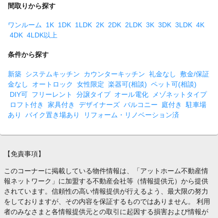
間取りから探す
ワンルーム
1K
1DK
1LDK
2K
2DK
2LDK
3K
3DK
3LDK
4K
4DK
4LDK以上
条件から探す
新築
システムキッチン
カウンターキッチン
礼金なし
敷金/保証
金なし
オートロック
女性限定
楽器可(相談)
ペット可(相談)
DIY可
フリーレント
分譲タイプ
オール電化
メゾネットタイプ
ロフト付き
家具付き
デザイナーズ
バルコニー
庭付き
駐車場
あり
バイク置き場あり
リフォーム・リノベーション済
【免責事項】
このコーナーに掲載している物件情報は、「アットホーム不動産情
報ネットワーク」に加盟する不動産会社等（情報提供元）から提供
されています。信頼性の高い情報提供が行えるよう、最大限の努力
をしておりますが、その内容を保証するものではありません。 利用
者のみなさまと各情報提供元との取引に起因する損害および情報が