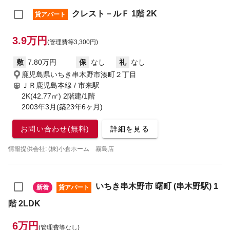
クレスト－ルＦ 1階 2K
貸アパート
3.9万円
(管理費等3,300円)
敷
7.80万円
保
なし
礼
なし
鹿児島県いちき串木野市湊町２丁目
ＪＲ鹿児島本線 / 市来駅
2K(42.77㎡) 2階建/1階
2003年3月(築23年6ヶ月)
お問い合わせ(無料)
詳細を見る
情報提供会社: (株)小倉ホーム 霧島店
いちき串木野市 曙町 (串木野駅) 1
新着
貸アパート
階 2LDK
6万円
(管理費等なし)