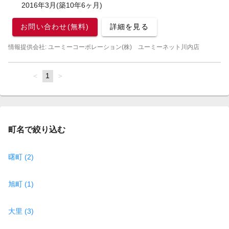
2016年3月(築10年6ヶ月)
お問い合わせ(無料)
詳細を見る
情報提供会社: ユーミーコーポレーション(株) ユーミーネット川内店
page
You're
1
page
on
page
町名で絞り込む
曙町 (2)
旭町 (1)
大里 (3)