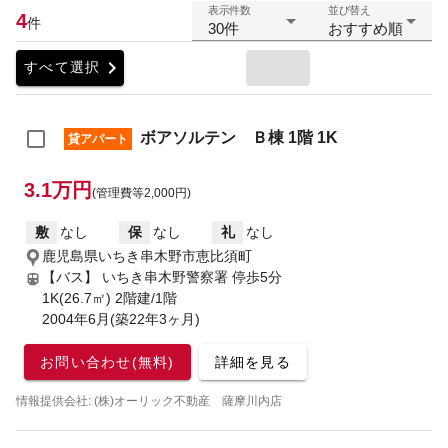
表示件数
並び替え
4
件
30件
おすすめ順
chevron_right
すべて選択
ボアソルテン Ｂ棟 1階 1K
貸アパート
3.1万円
(管理費等2,000円)
敷
なし
保
なし
礼
なし
鹿児島県いちき串木野市恵比須町
【バス】 いちき串木野警察署 停歩5分
1K(26.7㎡) 2階建/1階
2004年6月(築22年3ヶ月)
お問い合わせ(無料)
詳細を見る
情報提供会社: (株)オーリック不動産 薩摩川内店