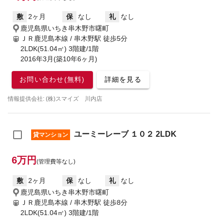
敷
2ヶ月
保
なし
礼
なし
鹿児島県いちき串木野市曙町
ＪＲ鹿児島本線 / 串木野駅
徒歩5分
2LDK(51.04㎡) 3階建/1階
2016年3月(築10年6ヶ月)
お問い合わせ(無料)
詳細を見る
情報提供会社: (株)スマイズ 川内店
ユーミーレーブ １０２ 2LDK
貸マンション
6万円
(管理費等なし)
敷
2ヶ月
保
なし
礼
なし
鹿児島県いちき串木野市曙町
ＪＲ鹿児島本線 / 串木野駅
徒歩8分
2LDK(51.04㎡) 3階建/1階