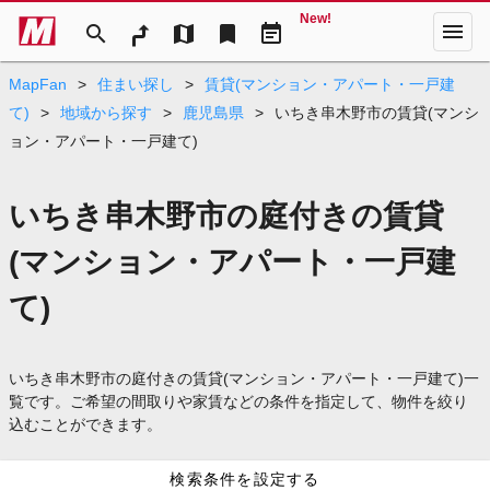
New!
menu
search
map
bookmark
event_note
MapFan
>
住まい探し
>
賃貸(マンション・アパート・一戸建
て)
>
地域から探す
>
鹿児島県
>
いちき串木野市の賃貸(マンシ
ョン・アパート・一戸建て)
いちき串木野市の庭付きの賃貸
(マンション・アパート・一戸建
て)
いちき串木野市の庭付きの賃貸(マンション・アパート・一戸建て)一
覧です。ご希望の間取りや家賃などの条件を指定して、物件を絞り
込むことができます。
検索条件を設定する