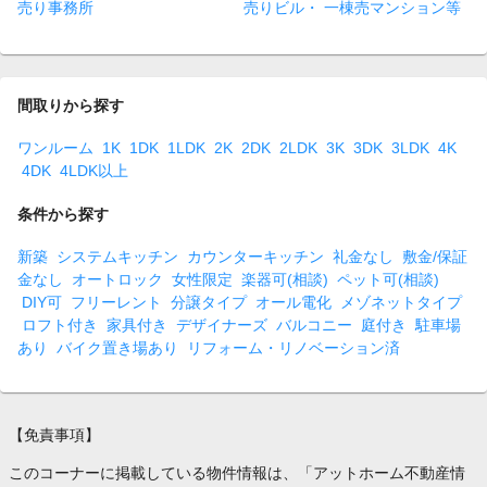
売り事務所
売りビル・ 一棟売マンション等
間取りから探す
ワンルーム
1K
1DK
1LDK
2K
2DK
2LDK
3K
3DK
3LDK
4K
4DK
4LDK以上
条件から探す
新築
システムキッチン
カウンターキッチン
礼金なし
敷金/保証
金なし
オートロック
女性限定
楽器可(相談)
ペット可(相談)
DIY可
フリーレント
分譲タイプ
オール電化
メゾネットタイプ
ロフト付き
家具付き
デザイナーズ
バルコニー
庭付き
駐車場
あり
バイク置き場あり
リフォーム・リノベーション済
【免責事項】
このコーナーに掲載している物件情報は、「アットホーム不動産情