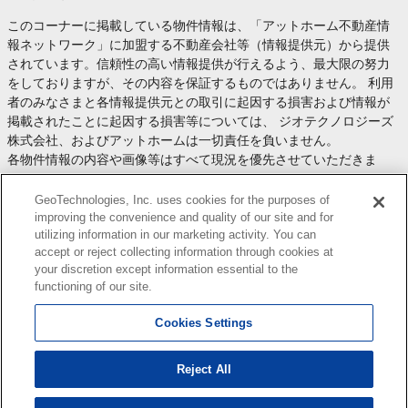
このコーナーに掲載している物件情報は、「アットホーム不動産情
報ネットワーク」に加盟する不動産会社等（情報提供元）から提供
されています。信頼性の高い情報提供が行えるよう、最大限の努力
をしておりますが、その内容を保証するものではありません。 利用
者のみなさまと各情報提供元との取引に起因する損害および情報が
掲載されたことに起因する損害等については、 ジオテクノロジーズ
株式会社、およびアットホームは一切責任を負いません。
各物件情報の内容や画像等はすべて現況を優先させていただきま
す。
お取引等（お取引の準備、資金調達等を含みます）の際には、内容
GeoTechnologies, Inc. uses cookies for the purposes of
や契約条件等について、 各情報提供元より十分な説明を受け、ご自
improving the convenience and quality of our site and for
utilizing information in our marketing activity. You can
身でご確認の上、判断してください。
accept or reject collecting information through cookies at
このコーナーへの物件情報のご掲載、その他不動産業務ソリューシ
your discretion except information essential to the
ョン等についての不動産会社様のお問合せは
こちら
からお願いいた
functioning of our site.
します。
Cookies Settings
Reject All
Copyright(c) At Home Co.,Ltd. このサイトに掲載している情報の無断転載を禁止します。著作権
はアットホーム（株）またはその情報提供者に帰属します。