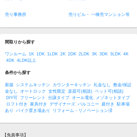
売り事務所
売りビル・ 一棟売マンション等
間取りから探す
ワンルーム
1K
1DK
1LDK
2K
2DK
2LDK
3K
3DK
3LDK
4K
4DK
4LDK以上
条件から探す
新築
システムキッチン
カウンターキッチン
礼金なし
敷金/保証
金なし
オートロック
女性限定
楽器可(相談)
ペット可(相談)
DIY可
フリーレント
分譲タイプ
オール電化
メゾネットタイプ
ロフト付き
家具付き
デザイナーズ
バルコニー
庭付き
駐車場
あり
バイク置き場あり
リフォーム・リノベーション済
【免責事項】