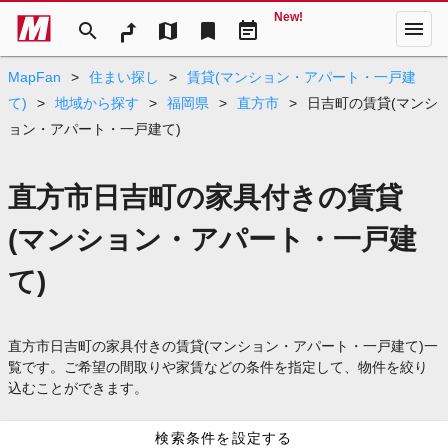
New!
menu
search
map
bookmark
event_note
MapFan
>
住まい探し
>
賃貸(マンション・アパート・一戸建
て)
>
地域から探す
>
福岡県
>
直方市
>
日吉町の賃貸(マンシ
ョン・アパート・一戸建て)
直方市日吉町の家具付きの賃貸
(マンション・アパート・一戸建
て)
直方市日吉町の家具付きの賃貸(マンション・アパート・一戸建て)一
覧です。ご希望の間取りや家賃などの条件を指定して、物件を絞り
込むことができます。
検索条件を設定する