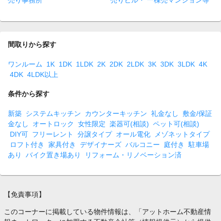
売り事務所
売りビル・ 一棟売マンション等
間取りから探す
ワンルーム
1K
1DK
1LDK
2K
2DK
2LDK
3K
3DK
3LDK
4K
4DK
4LDK以上
条件から探す
新築
システムキッチン
カウンターキッチン
礼金なし
敷金/保証
金なし
オートロック
女性限定
楽器可(相談)
ペット可(相談)
DIY可
フリーレント
分譲タイプ
オール電化
メゾネットタイプ
ロフト付き
家具付き
デザイナーズ
バルコニー
庭付き
駐車場
あり
バイク置き場あり
リフォーム・リノベーション済
【免責事項】
このコーナーに掲載している物件情報は、「アットホーム不動産情