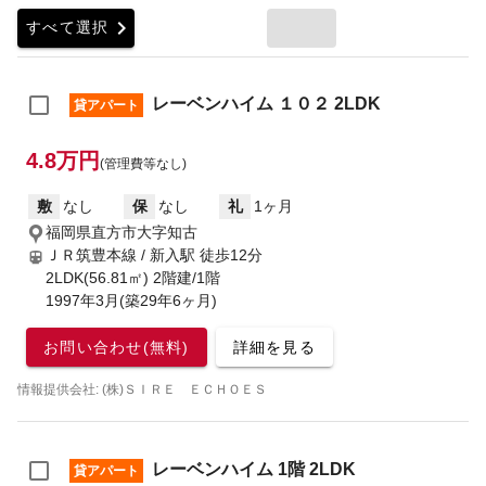
chevron_right
すべて選択
レーベンハイム １０２ 2LDK
貸アパート
4.8万円
(管理費等なし)
敷
なし
保
なし
礼
1ヶ月
福岡県直方市大字知古
ＪＲ筑豊本線 / 新入駅
徒歩12分
2LDK(56.81㎡) 2階建/1階
1997年3月(築29年6ヶ月)
お問い合わせ(無料)
詳細を見る
情報提供会社: (株)ＳＩＲＥ ＥＣＨＯＥＳ
レーベンハイム 1階 2LDK
貸アパート