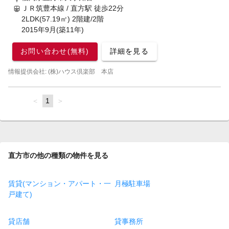
ＪＲ筑豊本線 / 直方駅
徒歩22分
2LDK(57.19㎡) 2階建/2階
2015年9月(築11年)
お問い合わせ(無料)
詳細を見る
情報提供会社: (株)ハウス倶楽部 本店
page
You're
1
page
on
page
直方市の他の種類の物件を見る
賃貸(マンション・アパート・一
月極駐車場
戸建て)
貸店舗
貸事務所