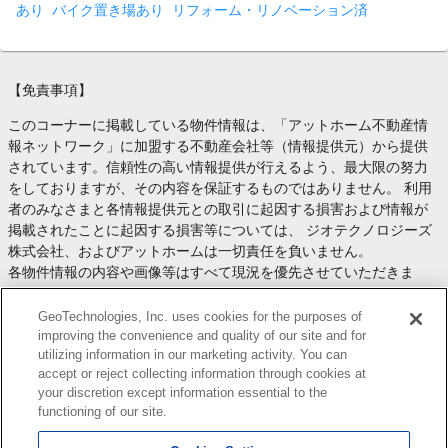
あり
バイク置き場あり
リフォーム・リノベーション済
【免責事項】
このコーナーに掲載している物件情報は、「アットホーム不動産情
報ネットワーク」に加盟する不動産会社等（情報提供元）から提供
されています。信頼性の高い情報提供が行えるよう、最大限の努力
をしておりますが、その内容を保証するものではありません。 利用
者のみなさまと各情報提供元との取引に起因する損害および情報が
掲載されたことに起因する損害等については、 ジオテクノロジーズ
株式会社、およびアットホームは一切責任を負いません。
各物件情報の内容や画像等はすべて現況を優先させていただきま
す。
お取引等（お取引の準備、資金調達等を含みます）の際には、内容
GeoTechnologies, Inc. uses cookies for the purposes of
や契約条件等について、 各情報提供元より十分な説明を受け、ご自
improving the convenience and quality of our site and for
utilizing information in our marketing activity. You can
身でご確認の上、判断してください。
accept or reject collecting information through cookies at
このコーナーへの物件情報のご掲載、その他不動産業務ソリューシ
your discretion except information essential to the
ョン等についての不動産会社様のお問合せは
こちら
からお願いいた
functioning of our site.
します。