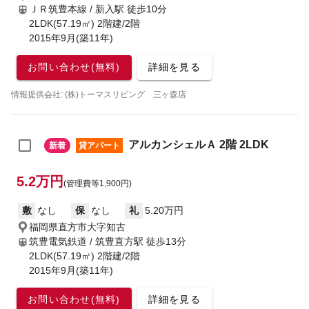
ＪＲ筑豊本線 / 新入駅
徒歩10分
2LDK(57.19㎡) 2階建/2階
2015年9月(築11年)
お問い合わせ(無料)
詳細を見る
情報提供会社: (株)トーマスリビング 三ヶ森店
アルカンシェルＡ 2階 2LDK
新着
貸アパート
5.2万円
(管理費等1,900円)
敷
なし
保
なし
礼
5.20万円
福岡県直方市大字知古
筑豊電気鉄道 / 筑豊直方駅
徒歩13分
2LDK(57.19㎡) 2階建/2階
2015年9月(築11年)
お問い合わせ(無料)
詳細を見る