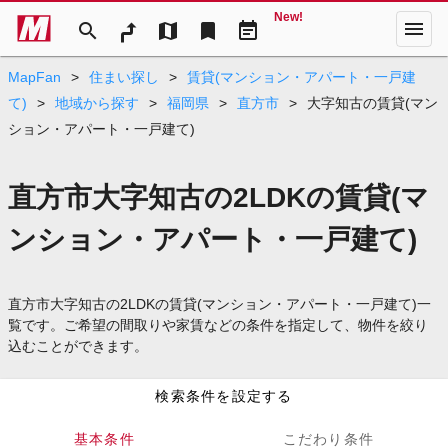
New!
menu
search
map
bookmark
event_note
MapFan
>
住まい探し
>
賃貸(マンション・アパート・一戸建
て)
>
地域から探す
>
福岡県
>
直方市
>
大字知古の賃貸(マン
ション・アパート・一戸建て)
直方市大字知古の2LDKの賃貸(マ
ンション・アパート・一戸建て)
直方市大字知古の2LDKの賃貸(マンション・アパート・一戸建て)一
覧です。ご希望の間取りや家賃などの条件を指定して、物件を絞り
込むことができます。
検索条件を設定する
基本条件
こだわり条件