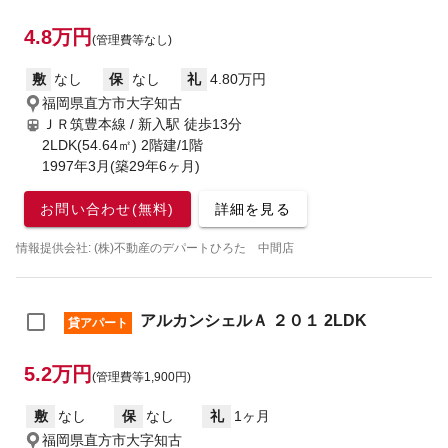
4.8万円
(管理費等なし)
敷
なし
保
なし
礼
4.80万円
福岡県直方市大字知古
ＪＲ筑豊本線 / 新入駅
徒歩13分
2LDK(54.64㎡) 2階建/1階
1997年3月(築29年6ヶ月)
お問い合わせ(無料)
詳細を見る
情報提供会社: (株)不動産のデパートひろた 中間店
アルカンシェルＡ ２０１ 2LDK
貸アパート
5.2万円
(管理費等1,900円)
敷
なし
保
なし
礼
1ヶ月
福岡県直方市大字知古