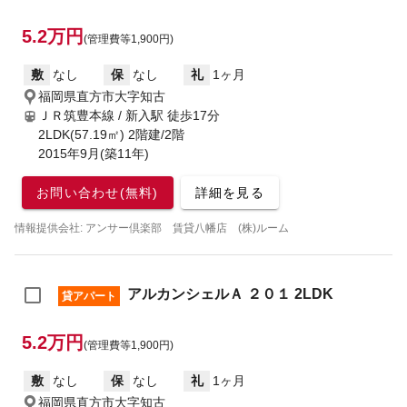
5.2万円
(管理費等1,900円)
敷
なし
保
なし
礼
1ヶ月
福岡県直方市大字知古
ＪＲ筑豊本線 / 新入駅
徒歩17分
2LDK(57.19㎡) 2階建/2階
2015年9月(築11年)
お問い合わせ(無料)
詳細を見る
情報提供会社: アンサー倶楽部 賃貸八幡店 (株)ルーム
アルカンシェルＡ ２０１ 2LDK
貸アパート
5.2万円
(管理費等1,900円)
敷
なし
保
なし
礼
1ヶ月
福岡県直方市大字知古