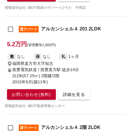
情報提供会社: (株)不動産のデパートひろた 中間店
アルカンシェルＡ 201 2LDK
貸アパート
5.2万円
(管理費等1,900円)
敷
なし
保
なし
礼
1ヶ月
福岡県直方市大字知古
筑豊電気鉄道 / 筑豊直方駅
徒歩14分
2LDK(57.19㎡) 2階建/2階
2015年9月(築11年)
お問い合わせ(無料)
詳細を見る
情報提供会社: (株)不動産情報センター
アルカンシェルＡ 2階 2LDK
貸アパート