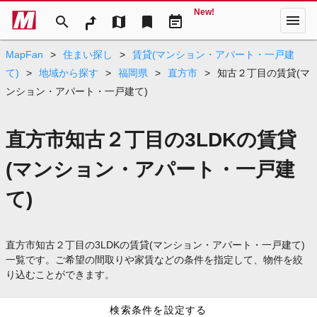
New!
menu
search
map
bookmark
event_note
MapFan
>
住まい探し
>
賃貸(マンション・アパート・一戸建
て)
>
地域から探す
>
福岡県
>
直方市
>
知古２丁目の賃貸(マ
ンション・アパート・一戸建て)
直方市知古２丁目の3LDKの賃貸
(マンション・アパート・一戸建
て)
直方市知古２丁目の3LDKの賃貸(マンション・アパート・一戸建て)
一覧です。ご希望の間取りや家賃などの条件を指定して、物件を絞
り込むことができます。
検索条件を設定する