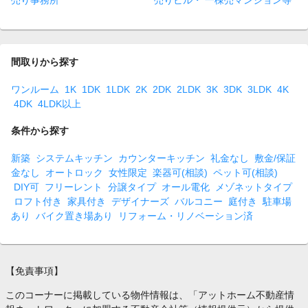
売り事務所
売りビル・ 一棟売マンション等
間取りから探す
ワンルーム
1K
1DK
1LDK
2K
2DK
2LDK
3K
3DK
3LDK
4K
4DK
4LDK以上
条件から探す
新築
システムキッチン
カウンターキッチン
礼金なし
敷金/保証
金なし
オートロック
女性限定
楽器可(相談)
ペット可(相談)
DIY可
フリーレント
分譲タイプ
オール電化
メゾネットタイプ
ロフト付き
家具付き
デザイナーズ
バルコニー
庭付き
駐車場
あり
バイク置き場あり
リフォーム・リノベーション済
【免責事項】
このコーナーに掲載している物件情報は、「アットホーム不動産情