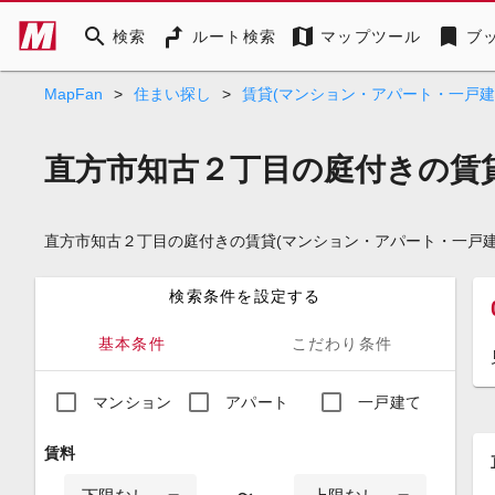
search
map
bookmark
検索
ルート検索
マップツール
ブ
MapFan
>
住まい探し
>
賃貸(マンション・アパート・一戸建
直方市知古２丁目の庭付きの賃貸
直方市知古２丁目の庭付きの賃貸(マンション・アパート・一戸
検索条件を設定する
基本条件
こだわり条件
マンション
アパート
一戸建て
賃料