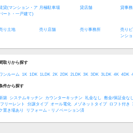
賃貸(マンション・ア
月極駐車場
貸店舗
貸事務
パート・一戸建て)
売り土地
売り店舗
売り事務所
売りビ
ンショ
間取りから探す
ワンルーム
1K
1DK
1LDK
2K
2DK
2LDK
3K
3DK
3LDK
4K
4DK
条件から探す
新築
システムキッチン
カウンターキッチン
礼金なし
敷金/保証金な
フリーレント
分譲タイプ
オール電化
メゾネットタイプ
ロフト付き
ク置き場あり
リフォーム・リノベーション済