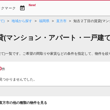
New!
event_note
ックマーク
て)
>
地域から探す
>
福岡県
>
直方市
>
知古２丁目の賃貸(マン
(マンション・アパート・一戸建て
建て)一覧です。ご希望の間取りや家賃などの条件を指定して、物件を絞
0
件
見つかりませんでした。
直方市の他の種類の物件を見る