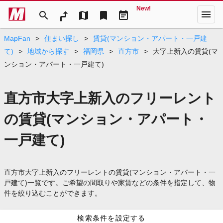
New!
menu
search
map
bookmark
event_note
MapFan
>
住まい探し
>
賃貸(マンション・アパート・一戸建
て)
>
地域から探す
>
福岡県
>
直方市
>
大字上新入の賃貸(マ
ンション・アパート・一戸建て)
直方市大字上新入のフリーレント
の賃貸(マンション・アパート・
一戸建て)
直方市大字上新入のフリーレントの賃貸(マンション・アパート・一
戸建て)一覧です。ご希望の間取りや家賃などの条件を指定して、物
件を絞り込むことができます。
検索条件を設定する