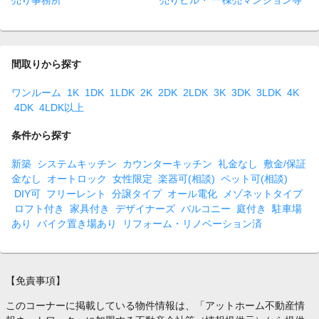
売り事務所
売りビル・ 一棟売マンション等
間取りから探す
ワンルーム
1K
1DK
1LDK
2K
2DK
2LDK
3K
3DK
3LDK
4K
4DK
4LDK以上
条件から探す
新築
システムキッチン
カウンターキッチン
礼金なし
敷金/保証
金なし
オートロック
女性限定
楽器可(相談)
ペット可(相談)
DIY可
フリーレント
分譲タイプ
オール電化
メゾネットタイプ
ロフト付き
家具付き
デザイナーズ
バルコニー
庭付き
駐車場
あり
バイク置き場あり
リフォーム・リノベーション済
【免責事項】
このコーナーに掲載している物件情報は、「アットホーム不動産情