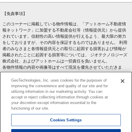
【免責事項】
このコーナーに掲載している物件情報は、「アットホーム不動産情
報ネットワーク」に加盟する不動産会社等（情報提供元）から提供
されています。信頼性の高い情報提供が行えるよう、最大限の努力
をしておりますが、その内容を保証するものではありません。 利用
者のみなさまと各情報提供元との取引に起因する損害および情報が
掲載されたことに起因する損害等については、 ジオテクノロジーズ
株式会社、およびアットホームは一切責任を負いません。
各物件情報の内容や画像等はすべて現況を優先させていただきま
す。
お取引等（お取引の準備、資金調達等を含みます）の際には、内容
GeoTechnologies, Inc. uses cookies for the purposes of
や契約条件等について、 各情報提供元より十分な説明を受け、ご自
improving the convenience and quality of our site and for
utilizing information in our marketing activity. You can
身でご確認の上、判断してください。
accept or reject collecting information through cookies at
このコーナーへの物件情報のご掲載、その他不動産業務ソリューシ
your discretion except information essential to the
ョン等についての不動産会社様のお問合せは
こちら
からお願いいた
functioning of our site.
します。
Cookies Settings