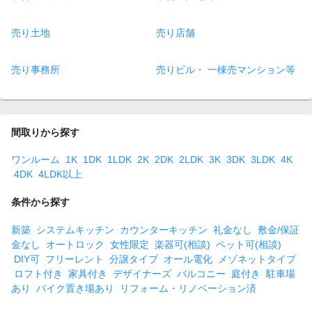
売り土地
売り店舗
売り事務所
売りビル・ 一棟売マンション等
間取りから探す
ワンルーム
1K
1DK
1LDK
2K
2DK
2LDK
3K
3DK
3LDK
4K
4DK
4LDK以上
条件から探す
新築
システムキッチン
カウンターキッチン
礼金なし
敷金/保証
金なし
オートロック
女性限定
楽器可(相談)
ペット可(相談)
DIY可
フリーレント
分譲タイプ
オール電化
メゾネットタイプ
ロフト付き
家具付き
デザイナーズ
バルコニー
庭付き
駐車場
あり
バイク置き場あり
リフォーム・リノベーション済