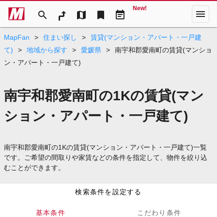
New!
menu
search
map
bookmark
event_note
MapFan
>
住まい探し
>
賃貸(マンション・アパート・一戸建
て)
>
地域から探す
>
愛媛県
>
南宇和郡愛南町の賃貸(マンショ
ン・アパート・一戸建て)
南宇和郡愛南町の1Kの賃貸(マン
ション・アパート・一戸建て)
南宇和郡愛南町の1Kの賃貸(マンション・アパート・一戸建て)一覧
です。ご希望の間取りや家賃などの条件を指定して、物件を絞り込
むことができます。
検索条件を設定する
基本条件
こだわり条件