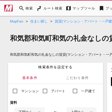
search
map
bookmark
検索
ルート検索
マップツール
ブ
MapFan
>
住まい探し
>
賃貸(マンション・アパート・一戸建
和気郡和気町和気の礼金なしの
和気郡和気町和気の礼金なしの賃貸(マンション・アパート・一
検索条件を設定する
基本条件
こだわり条件
マンション
アパート
一戸建て
賃料