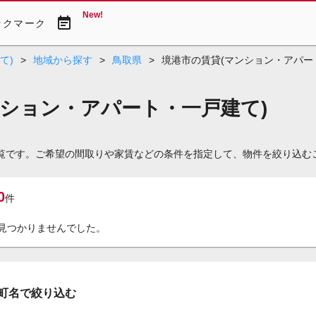
New!
event_note
ックマーク
て)
>
地域から探す
>
鳥取県
>
境港市の賃貸(マンション・アパー
ション・アパート・一戸建て)
一覧です。ご希望の間取りや家賃などの条件を指定して、物件を絞り込む
0
件
見つかりませんでした。
町名で絞り込む