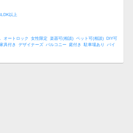
4LDK以上
し
オートロック
女性限定
楽器可(相談)
ペット可(相談)
DIY可
家具付き
デザイナーズ
バルコニー
庭付き
駐車場あり
バイ