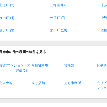
上道町 (2)
三軒屋町 (2)
末広
竹内町 (4)
外江町 (7)
中野
福定町 (3)
米川町 (10)
渡町 
境港市の他の種類の物件を見る
賃貸(マンション・ア
月極駐車場
貸店舗
貸事務
パート・一戸建て)
売り土地
売り店舗
売り事務所
売りビ
ンショ