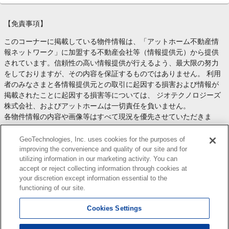
【免責事項】
このコーナーに掲載している物件情報は、「アットホーム不動産情
報ネットワーク」に加盟する不動産会社等（情報提供元）から提供
されています。信頼性の高い情報提供が行えるよう、最大限の努力
をしておりますが、その内容を保証するものではありません。 利用
者のみなさまと各情報提供元との取引に起因する損害および情報が
掲載されたことに起因する損害等については、 ジオテクノロジーズ
株式会社、およびアットホームは一切責任を負いません。
各物件情報の内容や画像等はすべて現況を優先させていただきま
す。
お取引等（お取引の準備、資金調達等を含みます）の際には、内容
GeoTechnologies, Inc. uses cookies for the purposes of
や契約条件等について、 各情報提供元より十分な説明を受け、ご自
improving the convenience and quality of our site and for
utilizing information in our marketing activity. You can
身でご確認の上、判断してください。
accept or reject collecting information through cookies at
このコーナーへの物件情報のご掲載、その他不動産業務ソリューシ
your discretion except information essential to the
ョン等についての不動産会社様のお問合せは
こちら
からお願いいた
functioning of our site.
します。
Cookies Settings