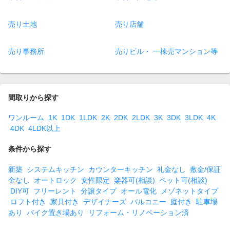
売り土地
売り店舗
売り事務所
売りビル・ 一棟売マンション等
間取りから探す
ワンルーム
1K
1DK
1LDK
2K
2DK
2LDK
3K
3DK
3LDK
4K
4DK
4LDK以上
条件から探す
新築
システムキッチン
カウンターキッチン
礼金なし
敷金/保証
金なし
オートロック
女性限定
楽器可(相談)
ペット可(相談)
DIY可
フリーレント
分譲タイプ
オール電化
メゾネットタイプ
ロフト付き
家具付き
デザイナーズ
バルコニー
庭付き
駐車場
あり
バイク置き場あり
リフォーム・リノベーション済