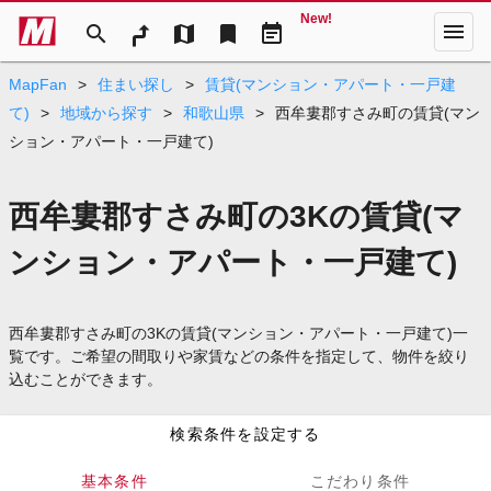
New!
menu
search
map
bookmark
event_note
MapFan
>
住まい探し
>
賃貸(マンション・アパート・一戸建
て)
>
地域から探す
>
和歌山県
>
西牟婁郡すさみ町の賃貸(マン
ション・アパート・一戸建て)
西牟婁郡すさみ町の3Kの賃貸(マ
ンション・アパート・一戸建て)
西牟婁郡すさみ町の3Kの賃貸(マンション・アパート・一戸建て)一
覧です。ご希望の間取りや家賃などの条件を指定して、物件を絞り
込むことができます。
検索条件を設定する
基本条件
こだわり条件