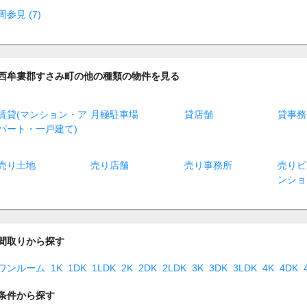
周参見 (7)
西牟婁郡すさみ町の他の種類の物件を見る
賃貸(マンション・ア
月極駐車場
貸店舗
貸事務
パート・一戸建て)
売り土地
売り店舗
売り事務所
売りビ
ンショ
間取りから探す
ワンルーム
1K
1DK
1LDK
2K
2DK
2LDK
3K
3DK
3LDK
4K
4DK
条件から探す