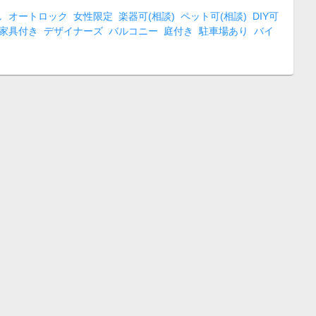
し
オートロック
女性限定
楽器可(相談)
ペット可(相談)
DIY可
家具付き
デザイナーズ
バルコニー
庭付き
駐車場あり
バイ