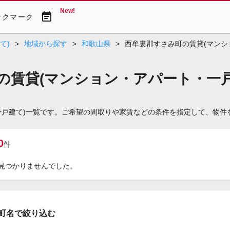
New!
event_note
ックマーク
て)
>
地域から探す
>
和歌山県
>
西牟婁郡すさみ町の賃貸(マンシ
の賃貸(マンション・アパート・一戸
一戸建て)一覧です。ご希望の間取りや家賃などの条件を指定して、物件
0
件
見つかりませんでした。
町名で絞り込む