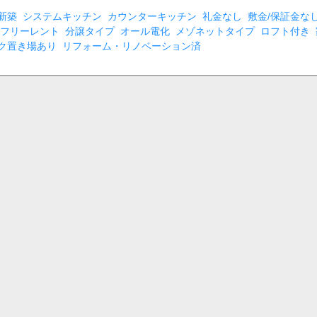
新築
システムキッチン
カウンターキッチン
礼金なし
敷金/保証金な
フリーレント
分譲タイプ
オール電化
メゾネットタイプ
ロフト付き
ク置き場あり
リフォーム・リノベーション済