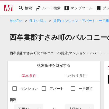
search
map
bookmark
検索
ルート検索
マップツール
ブ
MapFan
>
住まい探し
>
賃貸(マンション・アパート・一戸建
西牟婁郡すさみ町のバルコニー
西牟婁郡すさみ町のバルコニーの賃貸(マンション・アパート・
検索条件を設定する
基本条件
こだわり条件
マンション
アパート
一戸建て
賃料