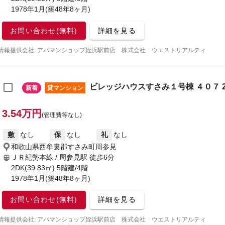
1978年1月(築48年8ヶ月)
お問い合わせ(無料)
詳細を見る
情報提供会社: アパマンショップ姪浜駅前店 株式会社 ウエストリアルティ
ビレッジハウスすさみ１号棟 ４０７ 2
新着
貸マンション
3.54万円
(管理費等なし)
敷
なし
保
なし
礼
なし
和歌山県西牟婁郡すさみ町周参見
ＪＲ紀勢本線 / 周参見駅
徒歩6分
2DK(39.83㎡) 5階建/4階
1978年1月(築48年8ヶ月)
お問い合わせ(無料)
詳細を見る
情報提供会社: アパマンショップ姪浜駅前店 株式会社 ウエストリアルティ