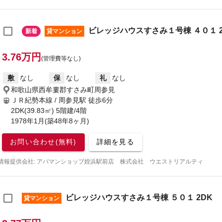
ビレッジハウスすさみ１号棟 ４０１ 2
新着
貸マンション
3.76万円
(管理費等なし)
敷
なし
保
なし
礼
なし
和歌山県西牟婁郡すさみ町周参見
ＪＲ紀勢本線 / 周参見駅
徒歩6分
2DK(39.83㎡) 5階建/4階
1978年1月(築48年8ヶ月)
お問い合わせ(無料)
詳細を見る
情報提供会社: アパマンショップ姪浜駅前店 株式会社 ウエストリアルティ
ビレッジハウスすさみ１号棟 ５０１ 2DK
貸マンション