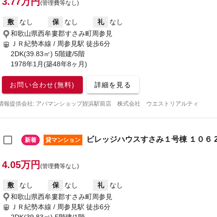
3.77万円
(管理費等なし)
敷
なし
保
なし
礼
なし
和歌山県西牟婁郡すさみ町周参見
ＪＲ紀勢本線 / 周参見駅
徒歩6分
2DK(39.83㎡) 5階建/5階
1978年1月(築48年8ヶ月)
お問い合わせ(無料)
詳細を見る
情報提供会社: アパマンショップ姪浜駅前店 株式会社 ウエストリアルティ
ビレッジハウスすさみ１号棟 １０６ 2
新着
貸マンション
4.05万円
(管理費等なし)
敷
なし
保
なし
礼
なし
和歌山県西牟婁郡すさみ町周参見
ＪＲ紀勢本線 / 周参見駅
徒歩6分