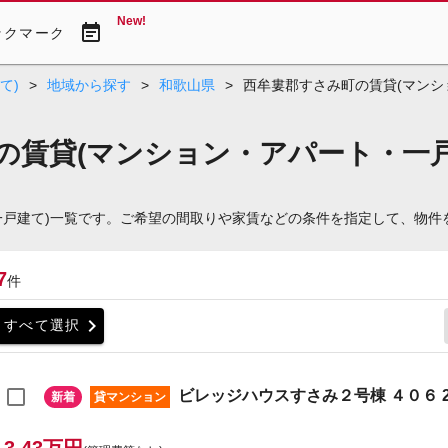
New!
event_note
ックマーク
て)
>
地域から探す
>
和歌山県
>
西牟婁郡すさみ町の賃貸(マンシ
の賃貸(マンション・アパート・一戸
一戸建て)一覧です。ご希望の間取りや家賃などの条件を指定して、物件
7
件
chevron_right
すべて選択
ビレッジハウスすさみ２号棟 ４０６ 2
新着
貸マンション