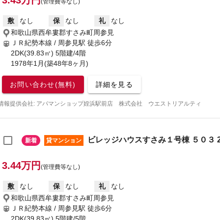
3.43万円
(管理費等なし)
敷
なし
保
なし
礼
なし
和歌山県西牟婁郡すさみ町周参見
ＪＲ紀勢本線 / 周参見駅
徒歩6分
2DK(39.83㎡) 5階建/4階
1978年1月(築48年8ヶ月)
お問い合わせ(無料)
詳細を見る
情報提供会社: アパマンショップ姪浜駅前店 株式会社 ウエストリアルティ
ビレッジハウスすさみ１号棟 ５０３ 2
新着
貸マンション
3.44万円
(管理費等なし)
敷
なし
保
なし
礼
なし
和歌山県西牟婁郡すさみ町周参見
ＪＲ紀勢本線 / 周参見駅
徒歩6分
2DK(39.83㎡) 5階建/5階