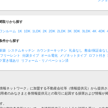
間取りから探す
ワンルーム
1K
1DK
1LDK
2K
2DK
2LDK
3K
3DK
3LDK
4K
4DK
条件から探す
新築
システムキッチン
カウンターキッチン
礼金なし
敷金/保証金な
フリーレント
分譲タイプ
オール電化
メゾネットタイプ
ロフト付き
ク置き場あり
リフォーム・リノベーション済
情報ネットワーク」に加盟する不動産会社等（情報提供元）から提供さ
利用者のみなさまと各情報提供元との取引に起因する損害および情報が掲
す。