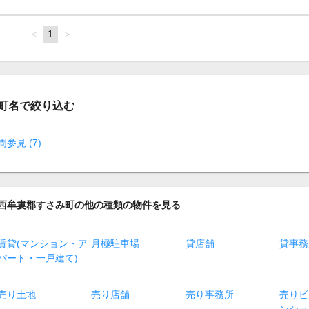
page
You're
1
page
on
page
町名で絞り込む
周参見 (7)
西牟婁郡すさみ町の他の種類の物件を見る
賃貸(マンション・ア
月極駐車場
貸店舗
貸事務
パート・一戸建て)
売り土地
売り店舗
売り事務所
売りビ
ンショ