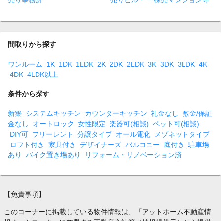
売り事務所
売りビル・ 一棟売マンション等
間取りから探す
ワンルーム
1K
1DK
1LDK
2K
2DK
2LDK
3K
3DK
3LDK
4K
4DK
4LDK以上
条件から探す
新築
システムキッチン
カウンターキッチン
礼金なし
敷金/保証
金なし
オートロック
女性限定
楽器可(相談)
ペット可(相談)
DIY可
フリーレント
分譲タイプ
オール電化
メゾネットタイプ
ロフト付き
家具付き
デザイナーズ
バルコニー
庭付き
駐車場
あり
バイク置き場あり
リフォーム・リノベーション済
【免責事項】
このコーナーに掲載している物件情報は、「アットホーム不動産情