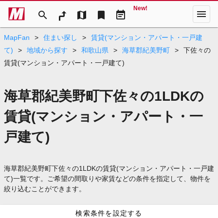
New!
menu
search
map
bookmark
event_note
MapFan
>
住まい探し
>
賃貸(マンション・アパート・一戸建
て)
>
地域から探す
>
和歌山県
>
海草郡紀美野町
>
下佐々の
賃貸(マンション・アパート・一戸建て)
海草郡紀美野町下佐々の1LDKの
賃貸(マンション・アパート・一
戸建て)
海草郡紀美野町下佐々の1LDKの賃貸(マンション・アパート・一戸建
て)一覧です。ご希望の間取りや家賃などの条件を指定して、物件を
絞り込むことができます。
検索条件を設定する