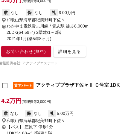
5.8万円
(管理費等4,000円)
敷
なし
保
なし
礼
6.00万円
和歌山県海草郡紀美野町下佐々
わかやま電鉄貴志川線 / 貴志駅
徒歩8,000m
2LDK(64.59㎡) 2階建/1～2階
2021年1月(築5年8ヶ月)
お問い合わせ(無料)
詳細を見る
情報提供会社: アクティブエステート
アクティブプラザ下佐々Ⅱ Ｃ号室 1DK
貸アパート
4.2万円
(管理費等3,000円)
敷
なし
保
なし
礼
5.00万円
和歌山県海草郡紀美野町下佐々
【バス】 庄原下 停歩1分
1DK(34.88㎡) 2階建/1階