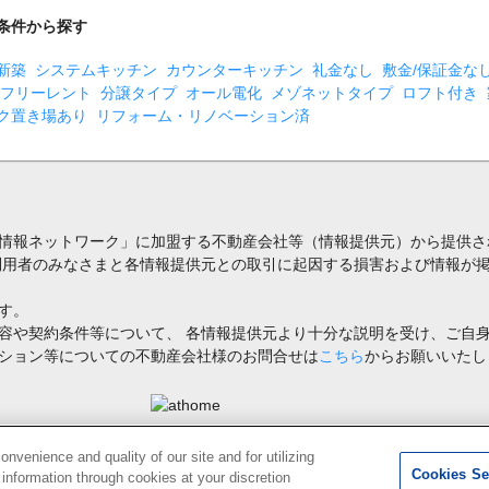
条件から探す
新築
システムキッチン
カウンターキッチン
礼金なし
敷金/保証金な
フリーレント
分譲タイプ
オール電化
メゾネットタイプ
ロフト付き
ク置き場あり
リフォーム・リノベーション済
情報ネットワーク」に加盟する不動産会社等（情報提供元）から提供さ
利用者のみなさまと各情報提供元との取引に起因する損害および情報が掲
す。
容や契約条件等について、 各情報提供元より十分な説明を受け、ご自
ション等についての不動産会社様のお問合せは
こちら
からお願いいたし
禁止します。著作権はアットホーム（株）またはその情報提供者に帰属します。
venience and quality of our site and for utilizing
Cookies Se
g information through cookies at your discretion