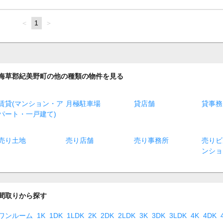
page
You're
1
page
on
page
海草郡紀美野町の他の種類の物件を見る
賃貸(マンション・ア
月極駐車場
貸店舗
貸事務
パート・一戸建て)
売り土地
売り店舗
売り事務所
売りビ
ンショ
間取りから探す
ワンルーム
1K
1DK
1LDK
2K
2DK
2LDK
3K
3DK
3LDK
4K
4DK