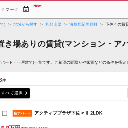
New!
event_note
ックマーク
て)
>
地域から探す
>
和歌山県
>
海草郡紀美野町
>
下佐々の賃
置き場ありの賃貸(マンション・アパ
アパート・一戸建て)一覧です。ご希望の間取りや家賃などの条件を指定
3
件
chevron_right
すべて選択
アクティブプラザ下佐々Ⅱ 2LDK
貸アパート