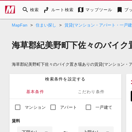
search
map
bookmark
検索
ルート検索
マップツール
ブ
MapFan
>
住まい探し
>
賃貸(マンション・アパート・一戸建
海草郡紀美野町下佐々のバイク
海草郡紀美野町下佐々のバイク置き場ありの賃貸(マンション・
検索条件を設定する
基本条件
こだわり条件
マンション
アパート
一戸建て
賃料