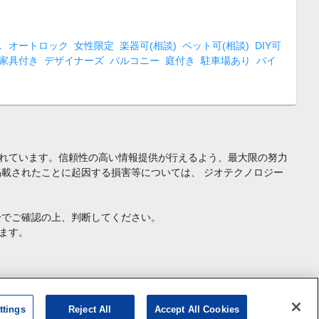
し
オートロック
女性限定
楽器可(相談)
ペット可(相談)
DIY可
家具付き
デザイナーズ
バルコニー
庭付き
駐車場あり
バイ
れています。信頼性の高い情報提供が行えるよう、最大限の努力
載されたことに起因する損害等については、 ジオテクノロジー
身でご確認の上、判断してください。
ます。
ttings
Reject All
Accept All Cookies