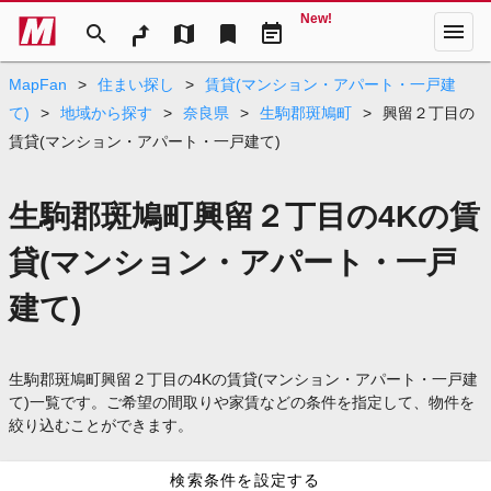
New!
menu
search
map
bookmark
event_note
MapFan
>
住まい探し
>
賃貸(マンション・アパート・一戸建
て)
>
地域から探す
>
奈良県
>
生駒郡斑鳩町
>
興留２丁目の
賃貸(マンション・アパート・一戸建て)
生駒郡斑鳩町興留２丁目の4Kの賃
貸(マンション・アパート・一戸
建て)
生駒郡斑鳩町興留２丁目の4Kの賃貸(マンション・アパート・一戸建
て)一覧です。ご希望の間取りや家賃などの条件を指定して、物件を
絞り込むことができます。
検索条件を設定する