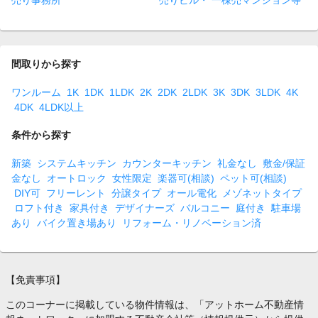
売り事務所
売りビル・ 一棟売マンション等
間取りから探す
ワンルーム
1K
1DK
1LDK
2K
2DK
2LDK
3K
3DK
3LDK
4K
4DK
4LDK以上
条件から探す
新築
システムキッチン
カウンターキッチン
礼金なし
敷金/保証
金なし
オートロック
女性限定
楽器可(相談)
ペット可(相談)
DIY可
フリーレント
分譲タイプ
オール電化
メゾネットタイプ
ロフト付き
家具付き
デザイナーズ
バルコニー
庭付き
駐車場
あり
バイク置き場あり
リフォーム・リノベーション済
【免責事項】
このコーナーに掲載している物件情報は、「アットホーム不動産情