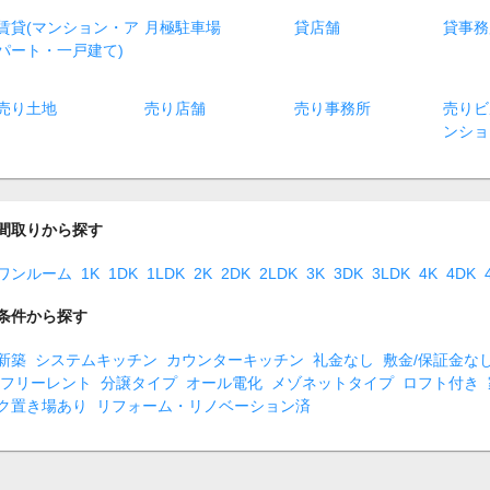
賃貸(マンション・ア
月極駐車場
貸店舗
貸事務
パート・一戸建て)
売り土地
売り店舗
売り事務所
売りビ
ンショ
間取りから探す
ワンルーム
1K
1DK
1LDK
2K
2DK
2LDK
3K
3DK
3LDK
4K
4DK
条件から探す
新築
システムキッチン
カウンターキッチン
礼金なし
敷金/保証金な
フリーレント
分譲タイプ
オール電化
メゾネットタイプ
ロフト付き
ク置き場あり
リフォーム・リノベーション済