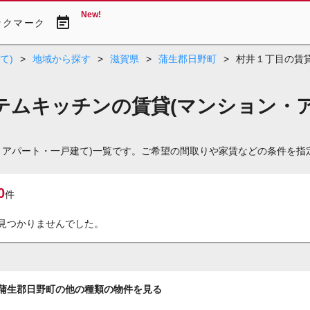
New!
event_note
ックマーク
て)
>
地域から探す
>
滋賀県
>
蒲生郡日野町
>
村井１丁目の賃貸
テムキッチンの賃貸(マンション・ア
・アパート・一戸建て)一覧です。ご希望の間取りや家賃などの条件を指
0
件
見つかりませんでした。
蒲生郡日野町の他の種類の物件を見る