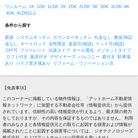
ワンルーム
1K
1DK
1LDK
2K
2DK
2LDK
3K
3DK
3LDK
4K
4DK
4LDK以上
条件から探す
新築
システムキッチン
カウンターキッチン
礼金なし
敷金/保証
金なし
オートロック
女性限定
楽器可(相談)
ペット可(相談)
DIY可
フリーレント
分譲タイプ
オール電化
メゾネットタイプ
ロフト付き
家具付き
デザイナーズ
バルコニー
庭付き
駐車場
あり
バイク置き場あり
リフォーム・リノベーション済
【免責事項】
このコーナーに掲載している物件情報は、「アットホーム不動産情
報ネットワーク」に加盟する不動産会社等（情報提供元）から提供
されています。信頼性の高い情報提供が行えるよう、最大限の努力
をしておりますが、その内容を保証するものではありません。 利用
者のみなさまと各情報提供元との取引に起因する損害および情報が
掲載されたことに起因する損害等については、 ジオテクノロジーズ
株式会社、およびアットホームは一切責任を負いません。