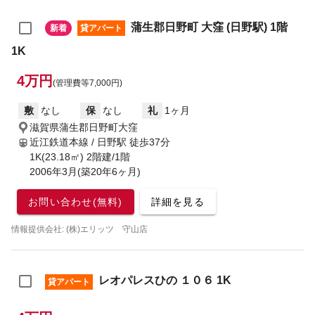
蒲生郡日野町 大窪 (日野駅) 1階
新着
貸アパート
1K
4万円
(管理費等7,000円)
敷
なし
保
なし
礼
1ヶ月
滋賀県蒲生郡日野町大窪
近江鉄道本線 / 日野駅
徒歩37分
1K(23.18㎡) 2階建/1階
2006年3月(築20年6ヶ月)
お問い合わせ(無料)
詳細を見る
情報提供会社: (株)エリッツ 守山店
レオパレスひの １０６ 1K
貸アパート