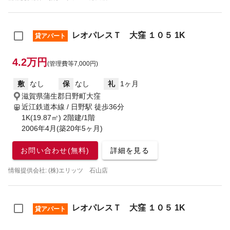
レオパレスＴ 大窪 １０５ 1K
貸アパート
4.2万円
(管理費等7,000円)
敷
なし
保
なし
礼
1ヶ月
滋賀県蒲生郡日野町大窪
近江鉄道本線 / 日野駅
徒歩36分
1K(19.87㎡) 2階建/1階
2006年4月(築20年5ヶ月)
お問い合わせ(無料)
詳細を見る
情報提供会社: (株)エリッツ 石山店
レオパレスＴ 大窪 １０５ 1K
貸アパート