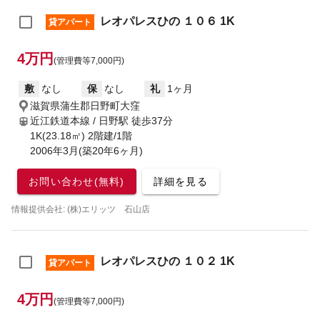
レオパレスひの １０６ 1K
貸アパート
4万円
(管理費等7,000円)
敷
なし
保
なし
礼
1ヶ月
滋賀県蒲生郡日野町大窪
近江鉄道本線 / 日野駅
徒歩37分
1K(23.18㎡) 2階建/1階
2006年3月(築20年6ヶ月)
お問い合わせ(無料)
詳細を見る
情報提供会社: (株)エリッツ 石山店
レオパレスひの １０２ 1K
貸アパート
4万円
(管理費等7,000円)