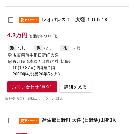
レオパレスＴ 大窪 １０５ 1K
貸アパート
4.2万円
(管理費等7,000円)
敷
なし
保
なし
礼
1ヶ月
滋賀県蒲生郡日野町大窪
近江鉄道本線 / 日野駅
徒歩36分
1K(19.87㎡) 2階建/1階
2006年4月(築20年5ヶ月)
お問い合わせ(無料)
詳細を見る
情報提供会社: (株)エリッツ 水口店
蒲生郡日野町 大窪 (日野駅) 1階 1K
貸アパート