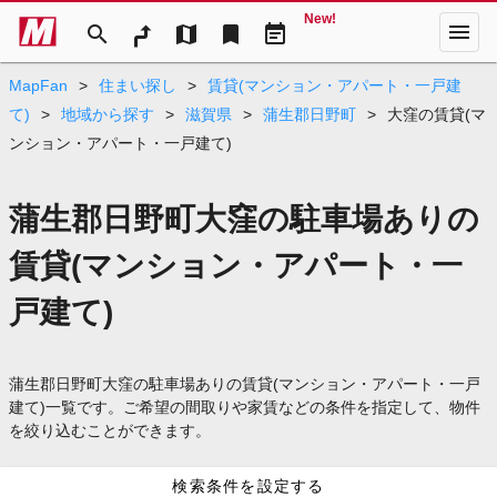
New!
menu
search
map
bookmark
event_note
MapFan
>
住まい探し
>
賃貸(マンション・アパート・一戸建
て)
>
地域から探す
>
滋賀県
>
蒲生郡日野町
>
大窪の賃貸(マ
ンション・アパート・一戸建て)
蒲生郡日野町大窪の駐車場ありの
賃貸(マンション・アパート・一
戸建て)
蒲生郡日野町大窪の駐車場ありの賃貸(マンション・アパート・一戸
建て)一覧です。ご希望の間取りや家賃などの条件を指定して、物件
を絞り込むことができます。
検索条件を設定する