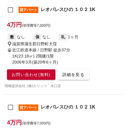
レオパレスひの １０２ 1K
貸アパート
4万円
(管理費等7,000円)
敷
なし
保
なし
礼
1ヶ月
滋賀県蒲生郡日野町大窪
近江鉄道本線 / 日野駅
徒歩37分
1K(23.18㎡) 2階建/1階
2006年3月(築20年6ヶ月)
お問い合わせ(無料)
詳細を見る
情報提供会社: (株)エリッツ 水口店
レオパレスひの １０２ 1K
貸アパート
4万円
(管理費等7,000円)