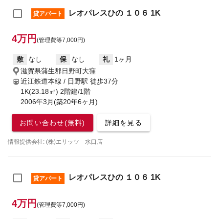
レオパレスひの １０６ 1K
貸アパート
4万円
(管理費等7,000円)
敷
なし
保
なし
礼
1ヶ月
滋賀県蒲生郡日野町大窪
近江鉄道本線 / 日野駅
徒歩37分
1K(23.18㎡) 2階建/1階
2006年3月(築20年6ヶ月)
お問い合わせ(無料)
詳細を見る
情報提供会社: (株)エリッツ 水口店
レオパレスひの １０６ 1K
貸アパート
4万円
(管理費等7,000円)