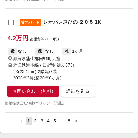
レオパレスひの ２０５ 1K
貸アパート
4.2万円
(管理費等7,000円)
敷
なし
保
なし
礼
1ヶ月
滋賀県蒲生郡日野町大窪
近江鉄道本線 / 日野駅
徒歩37分
1K(23.18㎡) 2階建/2階
2006年3月(築20年6ヶ月)
お問い合わせ(無料)
詳細を見る
情報提供会社: (株)エリッツ 野洲店
page
You're
1
page
2
page
3
page
4
page
5
page
...
page
8
page
on
page