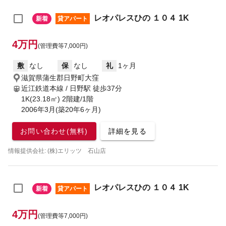
レオパレスひの １０４ 1K
新着
貸アパート
4万円
(管理費等7,000円)
敷
なし
保
なし
礼
1ヶ月
滋賀県蒲生郡日野町大窪
近江鉄道本線 / 日野駅
徒歩37分
1K(23.18㎡) 2階建/1階
2006年3月(築20年6ヶ月)
お問い合わせ(無料)
詳細を見る
情報提供会社: (株)エリッツ 石山店
レオパレスひの １０４ 1K
新着
貸アパート
4万円
(管理費等7,000円)