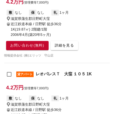
4.2万円
(管理費等7,000円)
敷
なし
保
なし
礼
1ヶ月
滋賀県蒲生郡日野町大窪
近江鉄道本線 / 日野駅
徒歩36分
1K(19.87㎡) 2階建/1階
2006年4月(築20年5ヶ月)
お問い合わせ(無料)
詳細を見る
情報提供会社: (株)エリッツ 守山店
レオパレスＴ 大窪 １０５ 1K
貸アパート
4.2万円
(管理費等7,000円)
敷
なし
保
なし
礼
1ヶ月
滋賀県蒲生郡日野町大窪
近江鉄道本線 / 日野駅
徒歩36分