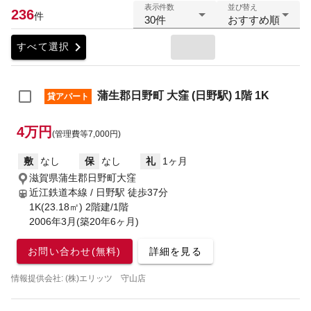
表示件数
並び替え
236
件
30件
おすすめ順
chevron_right
すべて選択
蒲生郡日野町 大窪 (日野駅) 1階 1K
貸アパート
4万円
(管理費等7,000円)
敷
なし
保
なし
礼
1ヶ月
滋賀県蒲生郡日野町大窪
近江鉄道本線 / 日野駅
徒歩37分
1K(23.18㎡) 2階建/1階
2006年3月(築20年6ヶ月)
お問い合わせ(無料)
詳細を見る
情報提供会社: (株)エリッツ 守山店