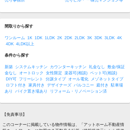
売り事務所
売りビル・ 一棟売マンション等
間取りから探す
ワンルーム
1K
1DK
1LDK
2K
2DK
2LDK
3K
3DK
3LDK
4K
4DK
4LDK以上
条件から探す
新築
システムキッチン
カウンターキッチン
礼金なし
敷金/保証
金なし
オートロック
女性限定
楽器可(相談)
ペット可(相談)
DIY可
フリーレント
分譲タイプ
オール電化
メゾネットタイプ
ロフト付き
家具付き
デザイナーズ
バルコニー
庭付き
駐車場
あり
バイク置き場あり
リフォーム・リノベーション済
【免責事項】
このコーナーに掲載している物件情報は、「アットホーム不動産情