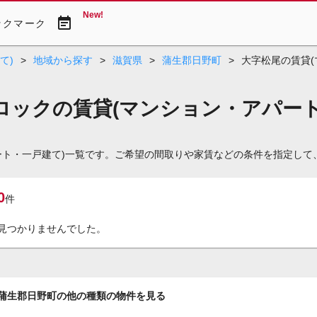
New!
event_note
ックマーク
て)
>
地域から探す
>
滋賀県
>
蒲生郡日野町
>
大字松尾の賃貸(
ロックの賃貸(マンション・アパート
ート・一戸建て)一覧です。ご希望の間取りや家賃などの条件を指定して
0
件
見つかりませんでした。
蒲生郡日野町の他の種類の物件を見る