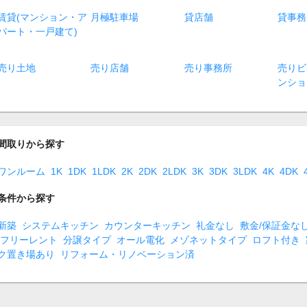
賃貸(マンション・ア
月極駐車場
貸店舗
貸事務
パート・一戸建て)
売り土地
売り店舗
売り事務所
売りビ
ンショ
間取りから探す
ワンルーム
1K
1DK
1LDK
2K
2DK
2LDK
3K
3DK
3LDK
4K
4DK
条件から探す
新築
システムキッチン
カウンターキッチン
礼金なし
敷金/保証金な
フリーレント
分譲タイプ
オール電化
メゾネットタイプ
ロフト付き
ク置き場あり
リフォーム・リノベーション済