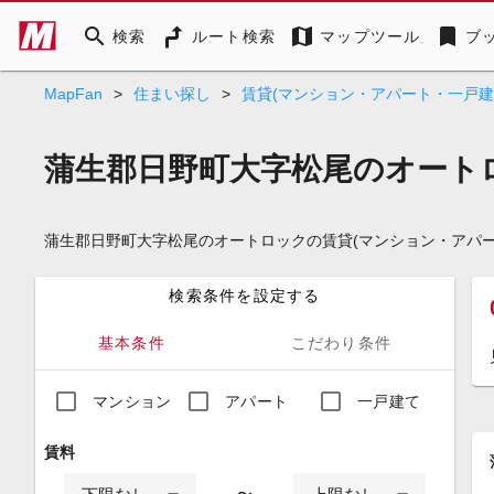
search
map
bookmark
検索
ルート検索
マップツール
ブ
MapFan
>
住まい探し
>
賃貸(マンション・アパート・一戸建
蒲生郡日野町大字松尾のオート
蒲生郡日野町大字松尾のオートロックの賃貸(マンション・アパ
検索条件を設定する
基本条件
こだわり条件
マンション
アパート
一戸建て
賃料