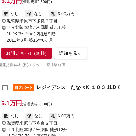
5.1万円
(管理費等3,500円)
敷
なし
保
なし
礼
6.00万円
滋賀県米原市下多良３丁目
ＪＲ北陸本線 / 米原駅
徒歩12分
1LDK(36.79㎡) 2階建/1階
2011年3月(築15年6ヶ月)
お問い合わせ(無料)
詳細を見る
情報提供会社: (株)エリッツ 草津駅前店
レジィデンス たなべＫ １０３ 1LDK
貸アパート
5.1万円
(管理費等3,500円)
敷
なし
保
なし
礼
6.00万円
滋賀県米原市下多良３丁目
ＪＲ北陸本線 / 米原駅
徒歩12分