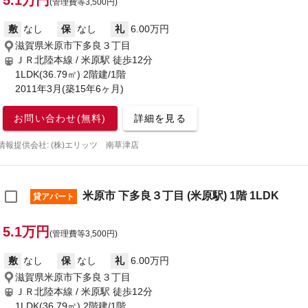
5.1万円
(管理費等3,500円)
敷
なし
保
なし
礼
6.00万円
滋賀県米原市下多良３丁目
ＪＲ北陸本線 / 米原駅
徒歩12分
1LDK(36.79㎡) 2階建/1階
2011年3月(築15年6ヶ月)
お問い合わせ(無料)
詳細を見る
情報提供会社: (株)エリッツ 南草津店
米原市 下多良３丁目 (米原駅) 1階 1LDK
貸アパート
5.1万円
(管理費等3,500円)
敷
なし
保
なし
礼
6.00万円
滋賀県米原市下多良３丁目
ＪＲ北陸本線 / 米原駅
徒歩12分
1LDK(36.79㎡) 2階建/1階