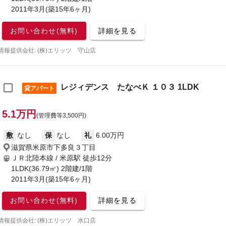
2011年3月(築15年6ヶ月)
お問い合わせ(無料)
詳細を見る
情報提供会社: (株)エリッツ 守山店
レジィデンス たなべＫ １０３ 1LDK
貸アパート
5.1万円
(管理費等3,500円)
敷
なし
保
なし
礼
6.00万円
滋賀県米原市下多良３丁目
ＪＲ北陸本線 / 米原駅
徒歩12分
1LDK(36.79㎡) 2階建/1階
2011年3月(築15年6ヶ月)
お問い合わせ(無料)
詳細を見る
情報提供会社: (株)エリッツ 水口店