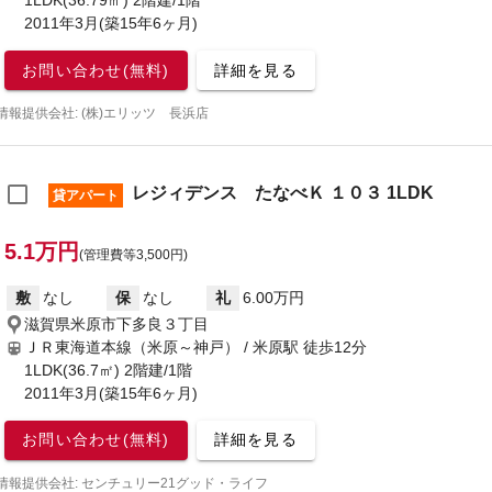
1LDK(36.79㎡) 2階建/1階
2011年3月(築15年6ヶ月)
お問い合わせ(無料)
詳細を見る
情報提供会社: (株)エリッツ 長浜店
レジィデンス たなべＫ １０３ 1LDK
貸アパート
5.1万円
(管理費等3,500円)
敷
なし
保
なし
礼
6.00万円
滋賀県米原市下多良３丁目
ＪＲ東海道本線（米原～神戸） / 米原駅
徒歩12分
1LDK(36.7㎡) 2階建/1階
2011年3月(築15年6ヶ月)
お問い合わせ(無料)
詳細を見る
情報提供会社: センチュリー21グッド・ライフ