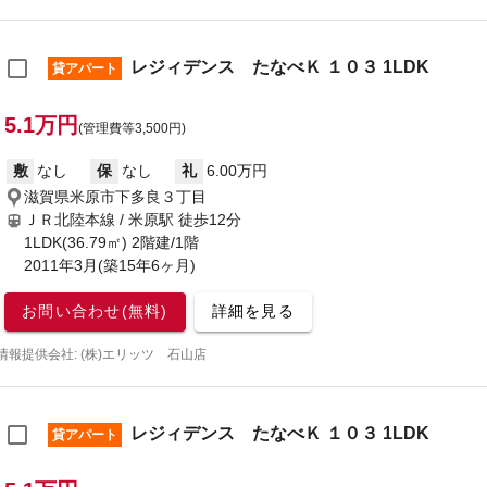
レジィデンス たなべＫ １０３ 1LDK
貸アパート
5.1万円
(管理費等3,500円)
敷
なし
保
なし
礼
6.00万円
滋賀県米原市下多良３丁目
ＪＲ北陸本線 / 米原駅
徒歩12分
1LDK(36.79㎡) 2階建/1階
2011年3月(築15年6ヶ月)
お問い合わせ(無料)
詳細を見る
情報提供会社: (株)エリッツ 石山店
レジィデンス たなべＫ １０３ 1LDK
貸アパート