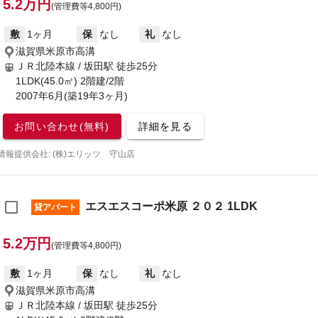
5.2万円
(管理費等4,800円)
敷
1ヶ月
保
なし
礼
なし
滋賀県米原市高溝
ＪＲ北陸本線 / 坂田駅
徒歩25分
1LDK(45.0㎡) 2階建/2階
2007年6月(築19年3ヶ月)
お問い合わせ(無料)
詳細を見る
情報提供会社: (株)エリッツ 守山店
エスエスコーポ米原 ２０２ 1LDK
貸アパート
5.2万円
(管理費等4,800円)
敷
1ヶ月
保
なし
礼
なし
滋賀県米原市高溝
ＪＲ北陸本線 / 坂田駅
徒歩25分