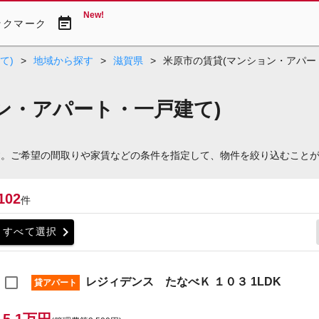
New!
event_note
ックマーク
て)
>
地域から探す
>
滋賀県
>
米原市の賃貸(マンション・アパー
ョン・アパート・一戸建て)
です。ご希望の間取りや家賃などの条件を指定して、物件を絞り込むこと
102
件
chevron_right
すべて選択
レジィデンス たなべＫ １０３ 1LDK
貸アパート