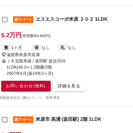
エスエスコーポ米原 ２０２ 1LDK
貸アパート
5.2万円
(管理費等4,800円)
敷
1ヶ月
保
なし
礼
なし
滋賀県米原市高溝
ＪＲ北陸本線 / 坂田駅
徒歩25分
1LDK(45.0㎡) 2階建/2階
2007年6月(築19年3ヶ月)
お問い合わせ(無料)
詳細を見る
情報提供会社: (株)エリッツ 南草津店
米原市 高溝 (坂田駅) 2階 1LDK
貸アパート