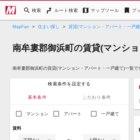
search
map
bookmark
検索
ルート検索
マップツール
ブ
MapFan
>
住まい探し
>
賃貸(マンション・アパート・一戸建
南牟婁郡御浜町の賃貸(マンショ
南牟婁郡御浜町の賃貸(マンション・アパート・一戸建て)一覧
検索条件を設定する
基本条件
こだわり条件
マンション
アパート
一戸建て
賃料