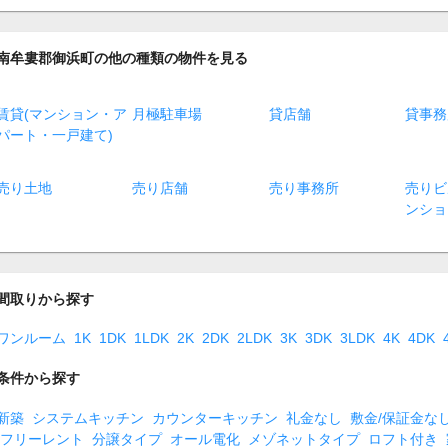
南牟婁郡御浜町の他の種類の物件を見る
賃貸(マンション・ア
月極駐車場
貸店舗
貸事務
パート・一戸建て)
売り土地
売り店舗
売り事務所
売りビ
ンショ
間取りから探す
ワンルーム
1K
1DK
1LDK
2K
2DK
2LDK
3K
3DK
3LDK
4K
4DK
条件から探す
新築
システムキッチン
カウンターキッチン
礼金なし
敷金/保証金な
フリーレント
分譲タイプ
オール電化
メゾネットタイプ
ロフト付き