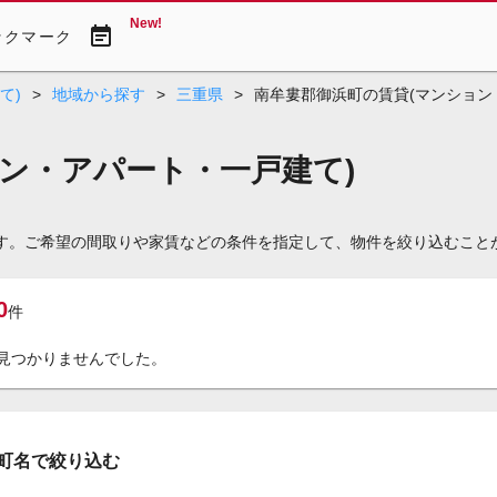
New!
event_note
ックマーク
て)
>
地域から探す
>
三重県
>
南牟婁郡御浜町の賃貸(マンション
ン・アパート・一戸建て)
です。ご希望の間取りや家賃などの条件を指定して、物件を絞り込むこと
0
件
見つかりませんでした。
町名で絞り込む