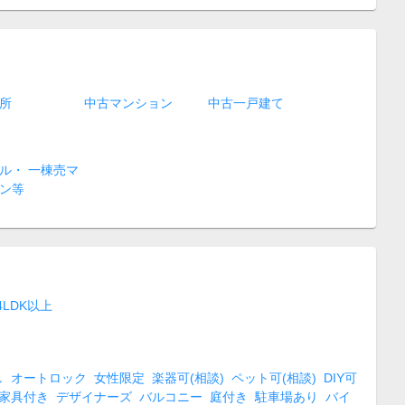
所
中古マンション
中古一戸建て
ル・ 一棟売マ
ン等
4LDK以上
し
オートロック
女性限定
楽器可(相談)
ペット可(相談)
DIY可
家具付き
デザイナーズ
バルコニー
庭付き
駐車場あり
バイ