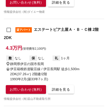
お問い合わせ(無料)
詳細を見る
情報提供会社: (有)ダイエー物産
エステートピア土屋Ａ・Ｂ・Ｃ棟 2階
貸アパート
2DK
4.3万円
(管理費等2,100円)
敷
なし
保
なし
礼
1ヶ月
静岡県伊豆の国市長岡
伊豆箱根鉄道駿豆線 / 伊豆長岡駅
徒歩1,500m
2DK(37.26㎡) 2階建/2階
1993年2月(築33年7ヶ月)
お問い合わせ(無料)
詳細を見る
情報提供会社: (有)韮山不動産取引所