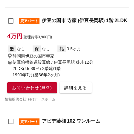
伊豆の国市 寺家 (伊豆長岡駅) 1階 2LDK
貸アパート
4万円
(管理費等3,900円)
敷
なし
保
なし
礼
0.5ヶ月
静岡県伊豆の国市寺家
伊豆箱根鉄道駿豆線 / 伊豆長岡駅
徒歩12分
2LDK(45.89㎡) 2階建/1階
1990年7月(築36年2ヶ月)
お問い合わせ(無料)
詳細を見る
情報提供会社: (有)アースホーム
アビデ藤棚 102 ワンルーム
貸アパート