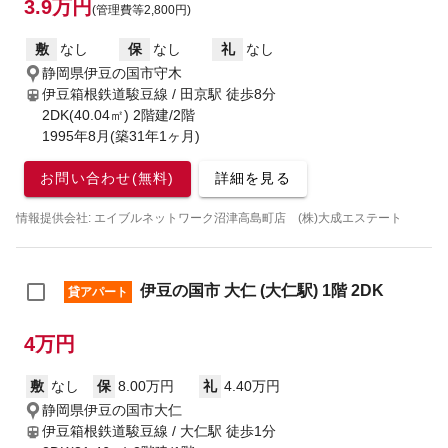
3.9万円
(管理費等2,800円)
敷
なし
保
なし
礼
なし
静岡県伊豆の国市守木
伊豆箱根鉄道駿豆線 / 田京駅
徒歩8分
2DK(40.04㎡) 2階建/2階
1995年8月(築31年1ヶ月)
お問い合わせ(無料)
詳細を見る
情報提供会社: エイブルネットワーク沼津高島町店 (株)大成エステート
伊豆の国市 大仁 (大仁駅) 1階 2DK
貸アパート
4万円
敷
なし
保
8.00万円
礼
4.40万円
静岡県伊豆の国市大仁
伊豆箱根鉄道駿豆線 / 大仁駅
徒歩1分