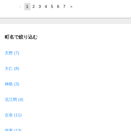
page
You're
1
page
2
page
3
page
4
page
5
page
6
page
7
page
on
page
町名で絞り込む
天野 (7)
大仁 (8)
神島 (3)
北江間 (4)
古奈 (11)
寺家 (13)