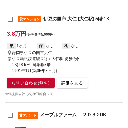
伊豆の国市 大仁 (大仁駅) 5階 1K
貸マンション
3.8万円
(管理費等5,000円)
敷
1ヶ月
保
なし
礼
なし
静岡県伊豆の国市大仁
伊豆箱根鉄道駿豆線 / 大仁駅
徒歩2分
1K(26.5㎡) 5階建/5階
1991年1月(築35年8ヶ月)
お問い合わせ(無料)
詳細を見る
情報提供会社: (株)伊豆総合企画
メープルファームＩ ２０３ 2DK
貸アパート