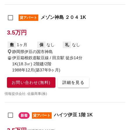
メゾン神島 ２０４ 1K
貸アパート
3.5万円
敷
1ヶ月
保
なし
礼
なし
静岡県伊豆の国市神島
伊豆箱根鉄道駿豆線 / 田京駅
徒歩14分
1K(18.3㎡) 2階建/2階
1988年12月(築37年9ヶ月)
お問い合わせ(無料)
詳細を見る
情報提供会社: 佐藤商事(株)
ハイツ伊豆 1階 1K
新着
貸アパート