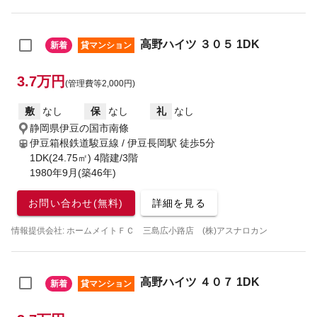
高野ハイツ ３０５ 1DK
新着
貸マンション
3.7万円
(管理費等2,000円)
敷
なし
保
なし
礼
なし
静岡県伊豆の国市南條
伊豆箱根鉄道駿豆線 / 伊豆長岡駅
徒歩5分
1DK(24.75㎡) 4階建/3階
1980年9月(築46年)
お問い合わせ(無料)
詳細を見る
情報提供会社: ホームメイトＦＣ 三島広小路店 (株)アスナロカン
高野ハイツ ４０７ 1DK
新着
貸マンション