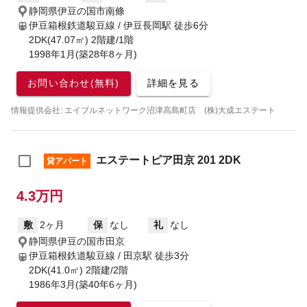
静岡県伊豆の国市南條
伊豆箱根鉄道駿豆線 / 伊豆長岡駅
徒歩6分
2DK(47.07㎡) 2階建/1階
1998年1月(築28年8ヶ月)
お問い合わせ(無料)
詳細を見る
情報提供会社: エイブルネットワーク沼津高島町店 (株)大成エステート
エステートピア田京 201 2DK
貸アパート
4.3万円
敷
2ヶ月
保
なし
礼
なし
静岡県伊豆の国市田京
伊豆箱根鉄道駿豆線 / 田京駅
徒歩3分
2DK(41.0㎡) 2階建/2階
1986年3月(築40年6ヶ月)