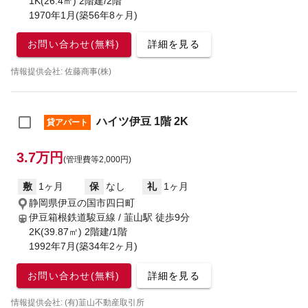
1K(26.4㎡) 2階建/2階
1970年1月(築56年8ヶ月)
お問い合わせ(無料)
詳細を見る
情報提供会社: 佐藤商事(株)
ハイツ伊豆 1階 2K
貸アパート
3.7万円
(管理費等2,000円)
敷
1ヶ月
保
なし
礼
1ヶ月
静岡県伊豆の国市四日町
伊豆箱根鉄道駿豆線 / 韮山駅
徒歩9分
2K(39.87㎡) 2階建/1階
1992年7月(築34年2ヶ月)
お問い合わせ(無料)
詳細を見る
情報提供会社: (有)韮山不動産取引所