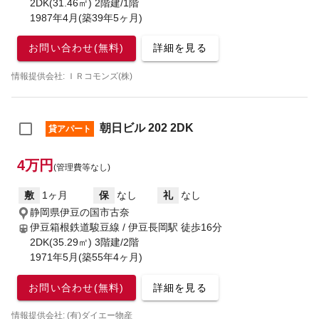
2DK(31.46㎡) 2階建/1階
1987年4月(築39年5ヶ月)
お問い合わせ(無料)
詳細を見る
情報提供会社: ＩＲコモンズ(株)
朝日ビル 202 2DK
貸アパート
4万円
(管理費等なし)
敷
1ヶ月
保
なし
礼
なし
静岡県伊豆の国市古奈
伊豆箱根鉄道駿豆線 / 伊豆長岡駅
徒歩16分
2DK(35.29㎡) 3階建/2階
1971年5月(築55年4ヶ月)
お問い合わせ(無料)
詳細を見る
情報提供会社: (有)ダイエー物産