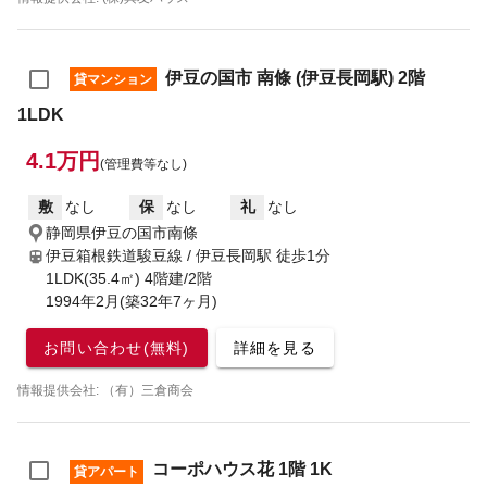
伊豆の国市 南條 (伊豆長岡駅) 2階
貸マンション
1LDK
4.1万円
(管理費等なし)
敷
なし
保
なし
礼
なし
静岡県伊豆の国市南條
伊豆箱根鉄道駿豆線 / 伊豆長岡駅
徒歩1分
1LDK(35.4㎡) 4階建/2階
1994年2月(築32年7ヶ月)
お問い合わせ(無料)
詳細を見る
情報提供会社: （有）三倉商会
コーポハウス花 1階 1K
貸アパート