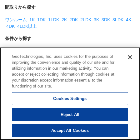
間取りから探す
ワンルーム
1K
1DK
1LDK
2K
2DK
2LDK
3K
3DK
3LDK
4K
4DK
4LDK以上
条件から探す
新築
システムキッチン
カウンターキッチン
礼金なし
敷金/保証
GeoTechnologies, Inc. uses cookies for the purposes of
金なし
オートロック
女性限定
楽器可(相談)
ペット可(相談)
improving the convenience and quality of our site and for
DIY可
フリーレント
分譲タイプ
オール電化
メゾネットタイプ
utilizing information in our marketing activity. You can
ロフト付き
家具付き
デザイナーズ
バルコニー
庭付き
駐車場
accept or reject collecting information through cookies at
あり
バイク置き場あり
リフォーム・リノベーション済
your discretion except information essential to the
functioning of our site.
Cookies Settings
【免責事項】
このコーナーに掲載している物件情報は、「アットホーム不動産情
Reject All
報ネットワーク」に加盟する不動産会社等（情報提供元）から提供
されています。信頼性の高い情報提供が行えるよう、最大限の努力
Accept All Cookies
203
検索結果を見る
件
をしておりますが、その内容を保証するものではありません。 利用
者のみなさまと各情報提供元との取引に起因する損害および情報が