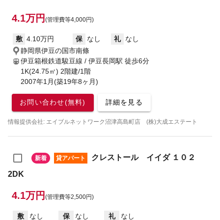
4.1万円
(管理費等4,000円)
敷
4.10万円
保
なし
礼
なし
静岡県伊豆の国市南條
伊豆箱根鉄道駿豆線 / 伊豆長岡駅
徒歩6分
1K(24.75㎡) 2階建/1階
2007年1月(築19年8ヶ月)
お問い合わせ(無料)
詳細を見る
情報提供会社: エイブルネットワーク沼津高島町店 (株)大成エステート
クレストール イイダ １０２
新着
貸アパート
2DK
4.1万円
(管理費等2,500円)
敷
なし
保
なし
礼
なし