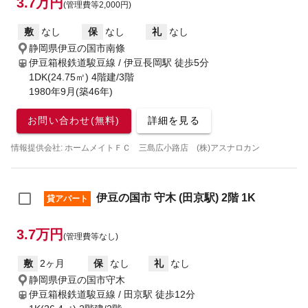
3.7万円
(管理費等2,000円)
敷
なし
保
なし
礼
なし
静岡県伊豆の国市南條
伊豆箱根鉄道駿豆線 / 伊豆長岡駅
徒歩5分
1DK(24.75㎡) 4階建/3階
1980年9月(築46年)
お問い合わせ(無料)
詳細を見る
情報提供会社: ホームメイトＦＣ 三島広小路店 (株)アスナロカン
伊豆の国市 守木 (田京駅) 2階 1K
貸アパート
3.7万円
(管理費等なし)
敷
2ヶ月
保
なし
礼
なし
静岡県伊豆の国市守木
伊豆箱根鉄道駿豆線 / 田京駅
徒歩12分