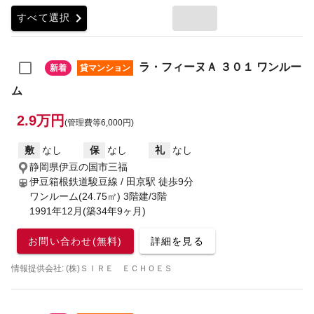
chevron_right
すべて選択
ラ・フィーヌＡ ３０１ ワンルー
新着
貸マンション
ム
2.9万円
(管理費等6,000円)
敷
なし
保
なし
礼
なし
静岡県伊豆の国市三福
伊豆箱根鉄道駿豆線 / 田京駅
徒歩9分
ワンルーム(24.75㎡) 3階建/3階
1991年12月(築34年9ヶ月)
お問い合わせ(無料)
詳細を見る
情報提供会社: (株)ＳＩＲＥ ＥＣＨＯＥＳ