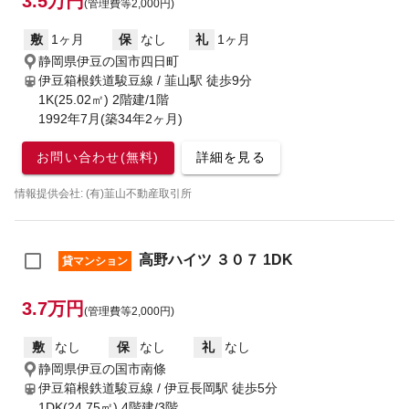
3.5万円
(管理費等2,000円)
敷
1ヶ月
保
なし
礼
1ヶ月
静岡県伊豆の国市四日町
伊豆箱根鉄道駿豆線 / 韮山駅
徒歩9分
1K(25.02㎡) 2階建/1階
1992年7月(築34年2ヶ月)
お問い合わせ(無料)
詳細を見る
情報提供会社: (有)韮山不動産取引所
高野ハイツ ３０７ 1DK
貸マンション
3.7万円
(管理費等2,000円)
敷
なし
保
なし
礼
なし
静岡県伊豆の国市南條
伊豆箱根鉄道駿豆線 / 伊豆長岡駅
徒歩5分
1DK(24.75㎡) 4階建/3階