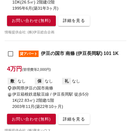
1DK(26.5㎡) 2階建/2階
1995年6月(築31年3ヶ月)
お問い合わせ(無料)
詳細を見る
情報提供会社: (株)伊豆総合企画
伊豆の国市 南條 (伊豆長岡駅) 101 1K
貸アパート
4万円
(管理費等2,000円)
敷
なし
保
なし
礼
なし
静岡県伊豆の国市南條
伊豆箱根鉄道駿豆線 / 伊豆長岡駅
徒歩5分
1K(22.83㎡) 2階建/1階
2003年11月(築22年10ヶ月)
お問い合わせ(無料)
詳細を見る
情報提供会社: (株)興友ハウス