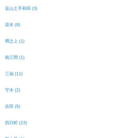
韮山土手和田 (3)
原木 (8)
墹之上 (1)
南江間 (1)
三福 (11)
守木 (2)
吉田 (5)
四日町 (23)