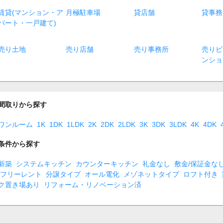
賃貸(マンション・ア
月極駐車場
貸店舗
貸事務
パート・一戸建て)
売り土地
売り店舗
売り事務所
売りビ
ンショ
間取りから探す
ワンルーム
1K
1DK
1LDK
2K
2DK
2LDK
3K
3DK
3LDK
4K
4DK
条件から探す
新築
システムキッチン
カウンターキッチン
礼金なし
敷金/保証金な
フリーレント
分譲タイプ
オール電化
メゾネットタイプ
ロフト付き
ク置き場あり
リフォーム・リノベーション済