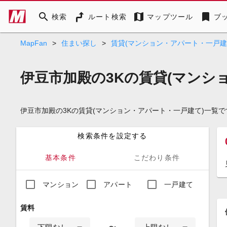
search
map
bookmark
検索
ルート検索
マップツール
ブ
MapFan
>
住まい探し
>
賃貸(マンション・アパート・一戸建
伊豆市加殿の3Kの賃貸(マンシ
伊豆市加殿の3Kの賃貸(マンション・アパート・一戸建て)一覧
検索条件を設定する
基本条件
こだわり条件
マンション
アパート
一戸建て
賃料