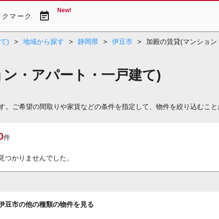
New!
event_note
ックマーク
て)
>
地域から探す
>
静岡県
>
伊豆市
>
加殿の賃貸(マンション
ョン・アパート・一戸建て)
です。ご希望の間取りや家賃などの条件を指定して、物件を絞り込むこと
0
件
見つかりませんでした。
伊豆市の他の種類の物件を見る